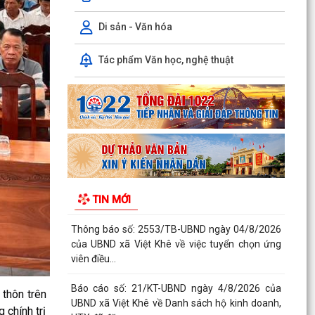
TRUYỀN PHỔ BIẾN PHÁP LUẬT VỀ TRẬT TỰ AN
TOÀN GIAO THÔNG VÀ TRAO...
Di sản - Văn hóa
Thông báo số: 159/TB-TTPVHCC ngày
Tác phẩm Văn học, nghệ thuật
4/8/2026 của UBND xã Việt Khê Niêm yết về việc
Bãi bỏ một số...
Kế hoạch số 105-KH-ĐU ngày 25/5/2026 của
Đảng ủy xã Việt Khê về việc tuyên truyền thực
hiện Chỉ thị...
Thông báo số: 158/TB-TTPVHCC ngày
4/8/2026 của UBND xã Việt Khê Niêm yết về việc
TIN MỚI
Bãi bỏ một số...
Thông báo số: 2553/TB-UBND ngày 04/8/2026
của UBND xã Việt Khê về việc tuyển chọn ứng
viên điều...
Báo cáo số: 21/KT-UBND ngày 4/8/2026 của
thôn trên
UBND xã Việt Khê về Danh sách hộ kinh doanh,
 chính trị