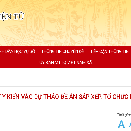
IỆN TỬ
NH DÂN HỌC VỤ SỐ
THÔNG TIN CHUYÊN ĐỀ
TIẾP CẬN THÔNG TIN
ỦY BAN MTTQ VIỆT NAM XÃ
 Ý KIẾN VÀO DỰ THẢO ĐỀ ÁN SẮP XẾP, TỔ CHỨC 