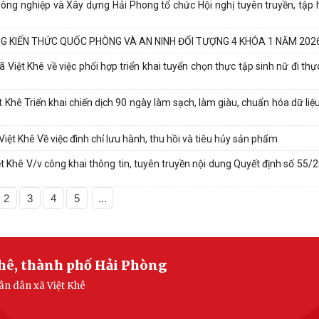
ông nghiệp và Xây dựng Hải Phong tổ chức Hội nghị tuyên truyền, tập 
NG KIẾN THỨC QUỐC PHÒNG VÀ AN NINH ĐỐI TƯỢNG 4 KHÓA 1 NĂM 202
t Khê về việc phối hợp triển khai tuyển chọn thực tập sinh nữ đi thực
hê Triển khai chiến dịch 90 ngày làm sạch, làm giàu, chuẩn hóa dữ liệu
 Khê Về việc đình chỉ lưu hành, thu hồi và tiêu hủy sản phẩm
 Khê V/v công khai thông tin, tuyên truyền nội dung Quyết định số 5
2
3
4
5
...
Khê, thành phố Hải Phòng
hân dân xã Việt Khê