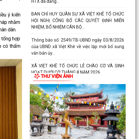
HTX đã đăng...
BAN CHỈ HUY QUÂN SỰ XÃ VIỆT KHÊ TỔ CHỨC
ều ý kiến
HỘI NGHỊ CÔNG BỐ CÁC QUYẾT ĐỊNH MIỄN
 pháp nhằm
NHIỆM, BỔ NHIỆM CÁN BỘ...
hân dân.
 tổng hợp
Thông báo số: 2549/TB-UBND ngày 03/8/2026
ấp có thẩm
của UBND xã Việt Khê về việc lập mới bổ sung
văn bản ủy...
XÃ VIỆT KHÊ TỔ CHỨC LỄ CHÀO CỜ VÀ SINH
HOẠT DƯỚI CỜ THÁNG 8 NĂM 2026
THƯ VIỆN ẢNH
Báo cáo số 330/BC-UBND ngày 3/8/2026 của
UBND xã Việt Khê Kết quả thực hiện nội dung
Thông báo số...
Hội Nông dân xã Việt Khê phối hợp với Công ty
Cổ phần Tư Nông nghiệp và Xây dựng Hải
Phong tổ chức...
XÃ VIỆTKHÊ, THÀNH PHỐ HẢI PHÒNG: BẾ MẠC