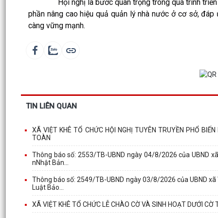
Hội nghị là bước quan trọng trong quá trình triển kha
phần nâng cao hiệu quả quản lý nhà nước ở cơ sở, đáp ứn
càng vững mạnh.
TIN LIÊN QUAN
XÃ VIỆT KHÊ TỔ CHỨC HỘI NGHỊ TUYÊN TRUYỀN PHỔ BIẾ
TOÀN
Thông báo số: 2553/TB-UBND ngày 04/8/2026 của UBND xã Việ
nNhật Bản...
Thông báo số: 2549/TB-UBND ngày 03/8/2026 của UBND xã Việ
Luật Bảo...
XÃ VIỆT KHÊ TỔ CHỨC LỄ CHÀO CỜ VÀ SINH HOẠT DƯỚI CỜ