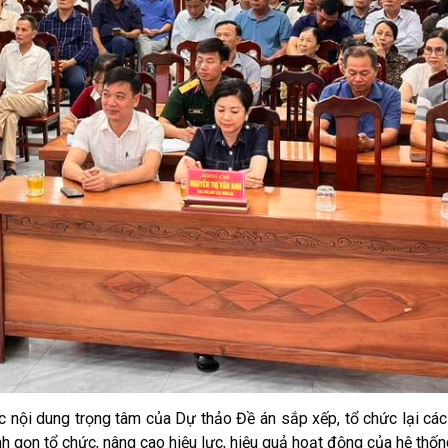
 dung trọng tâm của Dự thảo Đề án sắp xếp, tổ chức lại các 
nh gọn tổ chức, nâng cao hiệu lực, hiệu quả hoạt động của hệ thống