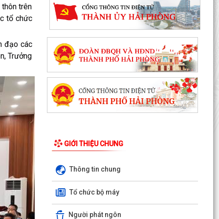
thôn trên
c tổ chức
h đạo các
ôn, Trưởng
GIỚI THIỆU CHUNG
Thông tin chung
Ủy ban nhân dân xã Việt Khê: Tăng cường triển
khai học tập trực tuyến trên Nền tảng “Bình dân
Tổ chức bộ máy
học...
Người phát ngôn
XÃ VIỆT KHÊ TỔ CHỨC HỘI NGHỊ TUYÊN