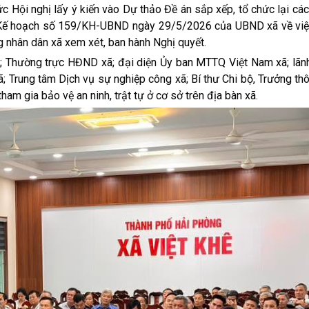
nghị lấy ý kiến vào Dự thảo Đề án sắp xếp, tổ chức lại các 
iện Kế hoạch số 159/KH-UBND ngày 29/5/2026 của UBND xã về việ
ng nhân dân xã xem xét, ban hành Nghị quyết.
ường trực HĐND xã; đại diện Ủy ban MTTQ Việt Nam xã; lãn
ã; Trung tâm Dịch vụ sự nghiệp công xã; Bí thư Chi bộ, Trưởng th
am gia bảo vệ an ninh, trật tự ở cơ sở trên địa bàn xã.