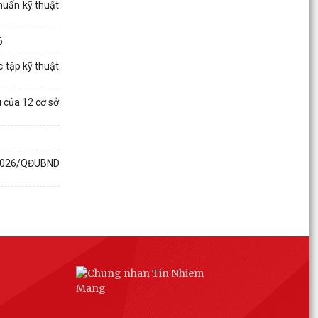
huấn kỹ thuật
Kế hoạch: 241/KH-UBND ngày 28/7/2026 của
UBND xã Việt Khê về việc Triển khai thực hiện
6
một số hoạt...
 tập kỹ thuật
Kế hoạch số: 240/KH-UBND ngày 28/7/2026
của UBND xã Việt Khê Triển khai Đợt cao điểm
"90 ngày tăng...
 của 12 cơ sở
THAM GIA BHXH, BHYT HÔM NAY – AN TÂM
CHO NGÀY MAI
5/2026/QĐUBND
Thông báo số: 152/TB-TTPVHCC ngày
28/7/2026 của UBND xã Việt Khê Niêm yết về
việc công bố danh mục...
Thông báo số: 153/TB-TTPVHCC ngày
28/7/2026 của UBND xã Việt Khê Niêm yết về
việc phê duyệt phương...
Kế hoạch số: 01/KH-VHXH của HĐND xã Việt Khê
ngày 28/7/2026 về việc Khảo sát về cơ sở vật