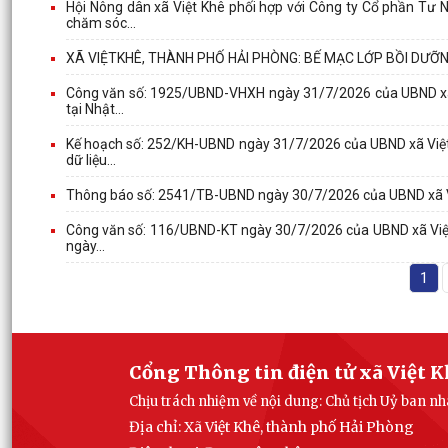
Hội Nông dân xã Việt Khê phối hợp với Công ty Cổ phần Tư N
chăm sóc...
XÃ VIỆTKHÊ, THÀNH PHỐ HẢI PHÒNG: BẾ MẠC LỚP BỒI DƯỠ
Công văn số: 1925/UBND-VHXH ngày 31/7/2026 của UBND xã Việ
tại Nhật...
Kế hoạch số: 252/KH-UBND ngày 31/7/2026 của UBND xã Việt K
dữ liệu...
Thông báo số: 2541/TB-UBND ngày 30/7/2026 của UBND xã Việt
Công văn số: 116/UBND-KT ngày 30/7/2026 của UBND xã Việt
ngày...
1
Cổng Thông tin điện tử xã Việt 
Chịu trách nhiệm về nội dung: Chủ tịch Uỷ ban n
Địa chỉ: Xã Việt Khê, thành phố Hải Phòng