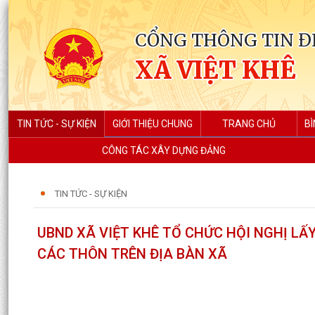
CỔNG THÔNG TIN Đ
XÃ VIỆT KHÊ
TIN TỨC - SỰ KIỆN
GIỚI THIỆU CHUNG
TRANG CHỦ
BÌ
CÔNG TÁC XÂY DỰNG ĐẢNG
TIN TỨC - SỰ KIỆN
UBND XÃ VIỆT KHÊ TỔ CHỨC HỘI NGHỊ LẤY
CÁC THÔN TRÊN ĐỊA BÀN XÃ