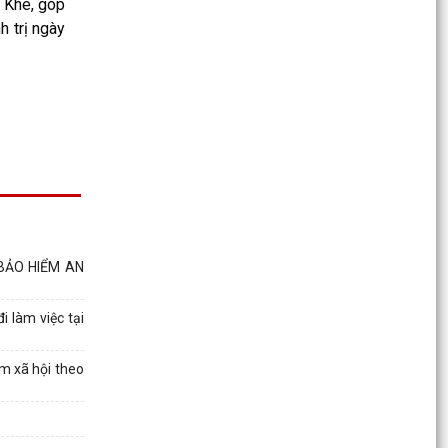
t Khê, góp
thu hồi...
h trị ngày
Thông báo số: 2545/TB-UBND ngày 30/7/2026
Về việc đăng ký tiếp công dân định kỳ tuần 01,
tháng...
Kế hoạch số: 250/KH-UBND ngày 30/7/2026
của UBND xã Việt Khê Triển khai “ Chương trình
Chăm sóc sức...
Kế hoạch số: 249/KH-UBND ngày 29/7/2026 về
việc thực hiện chương trình sức khỏe tâm thần
năm 2026...
BẢO HIỂM AN
Kế hoạch số: 248/KH-UBND ngày 29/7/2026
 làm việc tại
của UBND xã Việt Khê "Triển khai Chiến dịch 100
ngày tạo...
m xã hội theo
Kế hoạch số: 238/KH-UBND ngày 28/7/2026
của UBND xã Việt Khê về việc Tăng cường thực
thi hiệu quả...