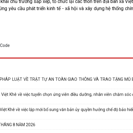
i chủ trương sắp xếp, tổ chức lại các thôn trên địa bàn xã Việ
g yêu cầu phát triển kinh tế - xã hội và xây dựng hệ thống chín
N PHÁP LUẬT VỀ TRẬT TỰ AN TOÀN GIAO THÔNG VÀ TRAO TẶNG MŨ 
t Khê về việc tuyển chọn ứng viên điều dưỡng, nhân viên chăm sóc đi
t Khê về việc lập mới bổ sung văn bản ủy quyền hưởng chế độ bảo hiể
 THÁNG 8 NĂM 2026