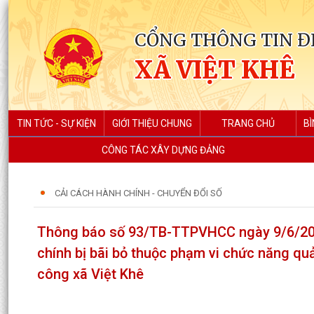
CỔNG THÔNG TIN Đ
XÃ VIỆT KHÊ
TIN TỨC - SỰ KIỆN
GIỚI THIỆU CHUNG
TRANG CHỦ
BÌ
CÔNG TÁC XÂY DỰNG ĐẢNG
CẢI CÁCH HÀNH CHÍNH - CHUYỂN ĐỔI SỐ
Thông báo số 93/TB-TTPVHCC ngày 9/6/202
chính bị bãi bỏ thuộc phạm vi chức năng qu
công xã Việt Khê