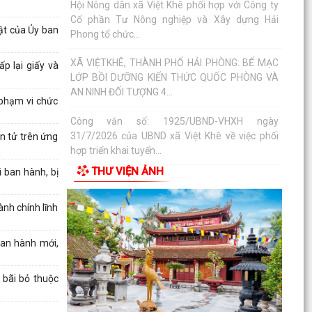
Phong tổ chức...
ật của Ủy ban
XÃ VIỆTKHÊ, THÀNH PHỐ HẢI PHÒNG: BẾ MẠC
LỚP BỒI DƯỠNG KIẾN THỨC QUỐC PHÒNG VÀ
AN NINH ĐỐI TƯỢNG 4...
p lại giấy và
Công văn số: 1925/UBND-VHXH ngày
 phạm vi chức
31/7/2026 của UBND xã Việt Khê về việc phối
hợp triển khai tuyển...
n tử trên ứng
Kế hoạch số: 252/KH-UBND ngày 31/7/2026
của UBND xã Việt Khê Triển khai chiến dịch 90
THƯ VIỆN ẢNH
 ban hành, bị
ngày làm...
Thông báo số: 157/TB-TTPVHCC ngày
nh chính lĩnh
31/7/2026 Niêm yết về việc phê duyệt quy trình
nội bộ giải quyết...
an hành mới,
Thông báo số: 2541/TB-UBND ngày 30/7/2026
 bãi bỏ thuộc
của UBND xã Việt Khê Về việc đình chỉ lưu hành,
thu hồi...