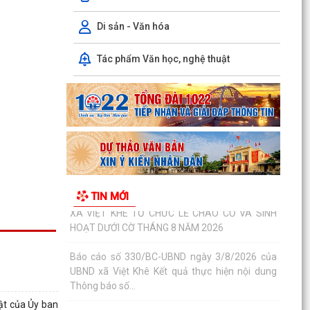
Báo cáo số: 21/KT-UBND ngày 4/8/2026 của
UBND xã Việt Khê về Danh sách hộ kinh doanh,
Di sản - Văn hóa
HTX đã đăng...
Tác phẩm Văn học, nghệ thuật
BAN CHỈ HUY QUÂN SỰ XÃ VIỆT KHÊ TỔ CHỨC
HỘI NGHỊ CÔNG BỐ CÁC QUYẾT ĐỊNH MIỄN
NHIỆM, BỔ NHIỆM CÁN BỘ...
Thông báo số: 2549/TB-UBND ngày 03/8/2026
của UBND xã Việt Khê về việc lập mới bổ sung
văn bản ủy...
XÃ VIỆT KHÊ TỔ CHỨC LỄ CHÀO CỜ VÀ SINH
TIN MỚI
HOẠT DƯỚI CỜ THÁNG 8 NĂM 2026
Báo cáo số 330/BC-UBND ngày 3/8/2026 của
UBND xã Việt Khê Kết quả thực hiện nội dung
Thông báo số...
Hội Nông dân xã Việt Khê phối hợp với Công ty
Cổ phần Tư Nông nghiệp và Xây dựng Hải
ật của Ủy ban