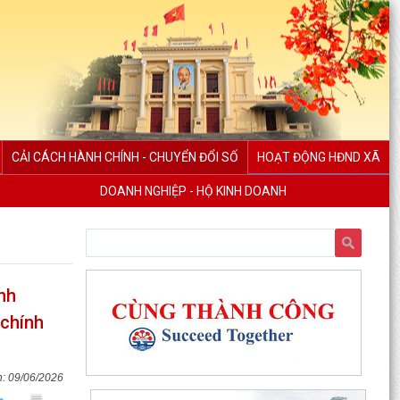
CẢI CÁCH HÀNH CHÍNH - CHUYỂN ĐỔI SỐ
HOẠT ĐỘNG HĐND XÃ
DOANH NGHIỆP - HỘ KINH DOANH
nh
 chính
Ủy ban nhân dân xã Việt Khê: Tăng cường triển
09/06/2026
khai học tập trực tuyến trên Nền tảng “Bình dân