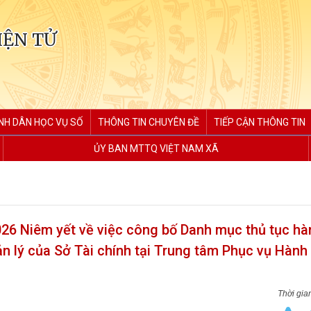
IỆN TỬ
NH DÂN HỌC VỤ SỐ
THÔNG TIN CHUYÊN ĐỀ
TIẾP CẬN THÔNG TIN
ỦY BAN MTTQ VIỆT NAM XÃ
6 Niêm yết về việc công bố Danh mục thủ tục hà
ản lý của Sở Tài chính tại Trung tâm Phục vụ Hành