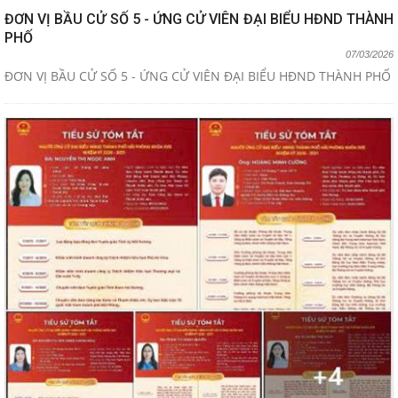
ĐƠN VỊ BẦU CỬ SỐ 5 - ỨNG CỬ VIÊN ĐẠI BIỂU HĐND THÀNH
PHỐ
07/03/2026
ĐƠN VỊ BẦU CỬ SỐ 5 - ỨNG CỬ VIÊN ĐẠI BIỂU HĐND THÀNH PHỐ