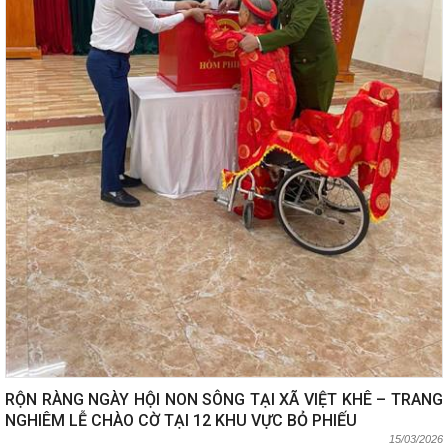
RỘN RÀNG NGÀY HỘI NON SÔNG TẠI XÃ VIỆT KHÊ – TRANG
NGHIÊM LỄ CHÀO CỜ TẠI 12 KHU VỰC BỎ PHIẾU
15/03/2026