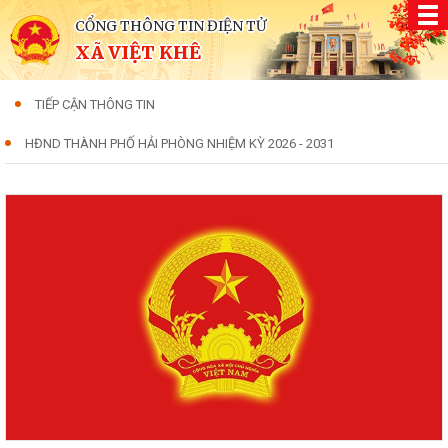
CỔNG THÔNG TIN ĐIỆN TỬ
XÃ VIỆT KHÊ
TIẾP CẬN THÔNG TIN
HĐND THÀNH PHỐ HẢI PHÒNG NHIỆM KỲ 2026 - 2031