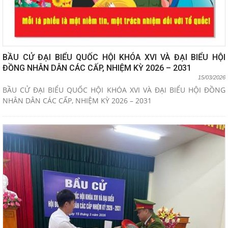
BẦU CỬ ĐẠI BIỂU QUỐC HỘI KHÓA XVI VÀ ĐẠI BIỂU HỘI
ĐỒNG NHÂN DÂN CÁC CẤP, NHIỆM KỲ 2026 – 2031
15/03/2026
BẦU CỬ ĐẠI BIỂU QUỐC HỘI KHÓA XVI VÀ ĐẠI BIỂU HỘI ĐỒNG
NHÂN DÂN CÁC CẤP, NHIỆM KỲ 2026 – 2031