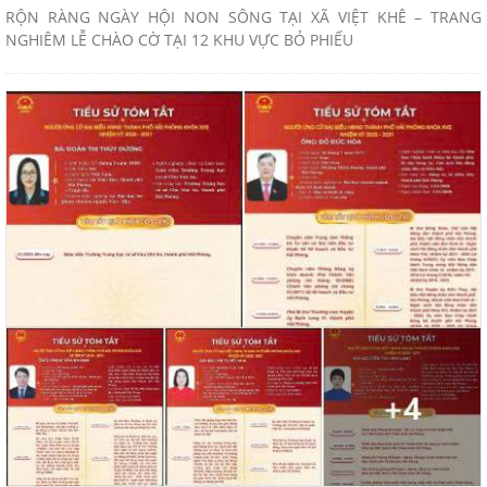
RỘN RÀNG NGÀY HỘI NON SÔNG TẠI XÃ VIỆT KHÊ – TRANG
NGHIÊM LỄ CHÀO CỜ TẠI 12 KHU VỰC BỎ PHIẾU