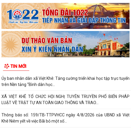
TIN MỚI
Ủy ban nhân dân xã Việt Khê: Tăng cường triển khai học tập trực tuyến
trên Nền tảng “Bình dân học...
XÃ VIỆT KHÊ TỔ CHỨC HỘI NGHỊ TUYÊN TRUYỀN PHỔ BIẾN PHÁP
LUẬT VỀ TRẬT TỰ AN TOÀN GIAO THÔNG VÀ TRAO...
Thông báo số: 159/TB-TTPVHCC ngày 4/8/2026 của UBND xã Việt
Khê Niêm yết về việc Bãi bỏ một số...