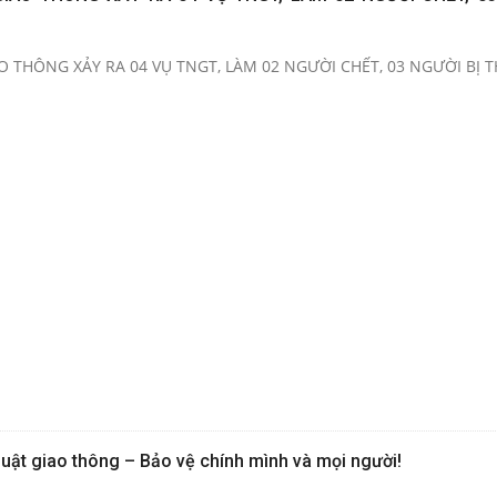
 THÔNG XẢY RA 04 VỤ TNGT, LÀM 02 NGƯỜI CHẾT, 03 NGƯỜI BỊ
uật giao thông – Bảo vệ chính mình và mọi người!