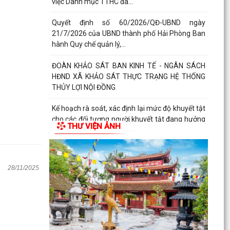
việc Danh mục TTHC đã...
Quyết định số 60/2026/QĐ-UBND ngày
21/7/2026 của UBND thành phố Hải Phòng Ban
hành Quy chế quản lý,...
ĐOÀN KHẢO SÁT BAN KINH TẾ - NGÂN SÁCH
HĐND XÃ KHẢO SÁT THỰC TRẠNG HỆ THỐNG
THỦY LỢI NỘI ĐỒNG
Kế hoạch rà soát, xác định lại mức độ khuyết tật
cho các đối tượng người khuyết tật đang hưởng
THƯ VIỆN ẢNH
trợ...
UBND xã Việt Khê tổ chức Hội nghị triển khai
Chiến dịch 90 ngày khám sức khỏe toàn dân kết
28/11/2025
hợp với...