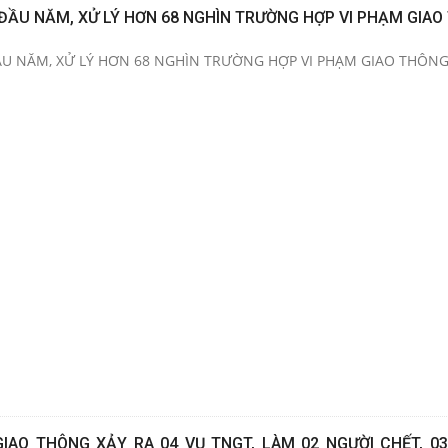
 ĐẦU NĂM, XỬ LÝ HƠN 68 NGHÌN TRƯỜNG HỢP VI PHẠM GIAO
ẦU NĂM, XỬ LÝ HƠN 68 NGHÌN TRƯỜNG HỢP VI PHẠM GIAO THÔN
IAO THÔNG XẢY RA 04 VỤ TNGT, LÀM 02 NGƯỜI CHẾT, 03