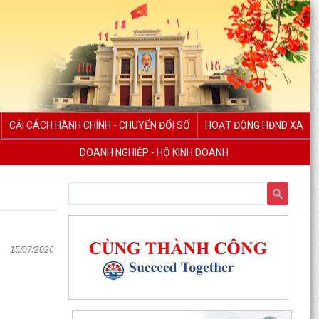
CẢI CÁCH HÀNH CHÍNH - CHUYỂN ĐỔI SỐ
HOẠT ĐỘNG HĐND XÃ
DOANH NGHIỆP - HỘ KINH DOANH
15/07/2026