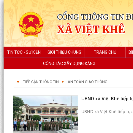
CỔNG THÔNG TIN Đ
XÃ VIỆT KHÊ
TIN TỨC - SỰ KIỆN
GIỚI THIỆU CHUNG
TRANG CHỦ
BÌ
CÔNG TÁC XÂY DỰNG ĐẢNG
TIẾP CẬN THÔNG TIN
AN TOÀN GIAO THÔNG
UBND xã Việt Khê tiếp tụ
UBND xã Việt Khê tiếp tục 