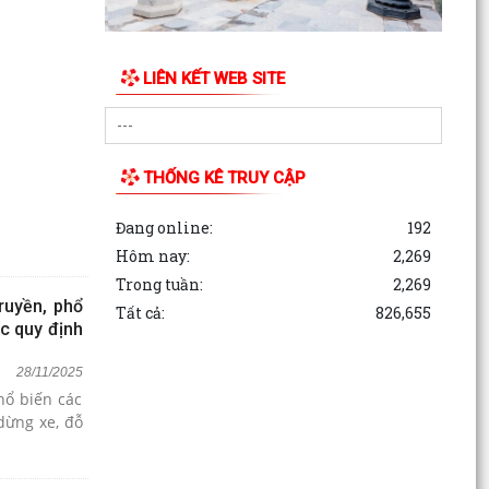
LIÊN KẾT WEB SITE
THỐNG KÊ TRUY CẬP
Đang online:
192
Hôm nay:
2,269
Trong tuần:
2,269
ruyền, phổ
Tất cả:
826,655
ác quy định
28/11/2025
hổ biến các
dừng xe, đỗ