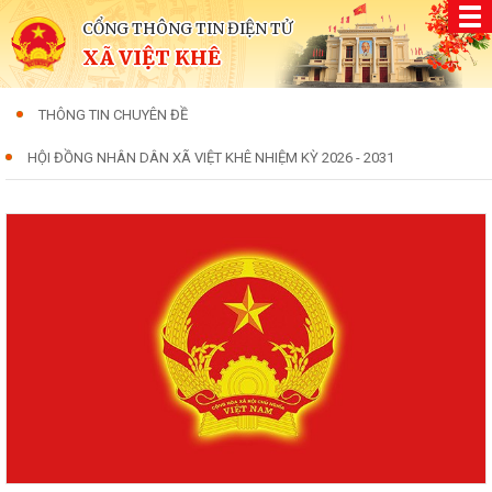
CỔNG THÔNG TIN ĐIỆN TỬ
XÃ VIỆT KHÊ
THÔNG TIN CHUYÊN ĐỀ
HỘI ĐỒNG NHÂN DÂN XÃ VIỆT KHÊ NHIỆM KỲ 2026 - 2031