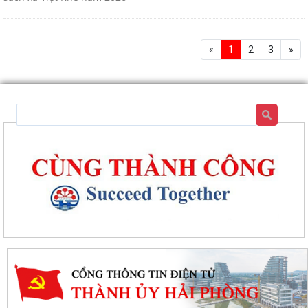
«
1
2
3
»