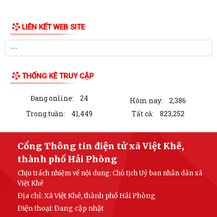
LIÊN KẾT WEB SITE
THỐNG KÊ TRUY CẬP
Đang online:
24
Hôm nay:
2,386
Trong tuần:
41,449
Tất cả:
823,252
Cổng Thông tin điện tử xã Việt Khê,
thành phố Hải Phòng
Chịu trách nhiệm về nội dung: Chủ tịch Uỷ ban nhân dân xã
Việt Khê
Địa chỉ: Xã Việt Khê, thành phố Hải Phòng
Điện thoại: Đang cập nhật