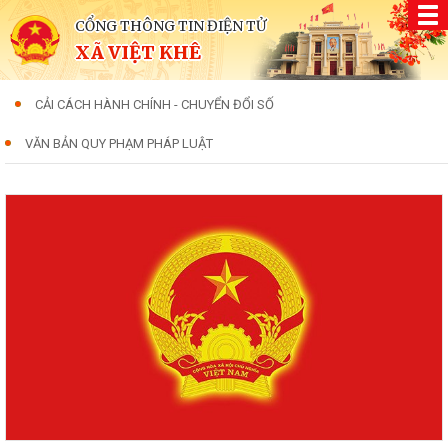
CỔNG THÔNG TIN ĐIỆN TỬ
XÃ VIỆT KHÊ
CẢI CÁCH HÀNH CHÍNH - CHUYỂN ĐỔI SỐ
VĂN BẢN QUY PHẠM PHÁP LUẬT