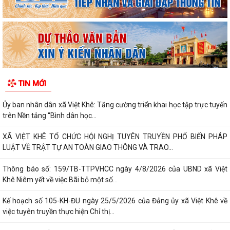
TIN MỚI
Ủy ban nhân dân xã Việt Khê: Tăng cường triển khai học tập trực tuyến
trên Nền tảng “Bình dân học...
XÃ VIỆT KHÊ TỔ CHỨC HỘI NGHỊ TUYÊN TRUYỀN PHỔ BIẾN PHÁP
LUẬT VỀ TRẬT TỰ AN TOÀN GIAO THÔNG VÀ TRAO...
Thông báo số: 159/TB-TTPVHCC ngày 4/8/2026 của UBND xã Việt
Khê Niêm yết về việc Bãi bỏ một số...
Kế hoạch số 105-KH-ĐU ngày 25/5/2026 của Đảng ủy xã Việt Khê về
việc tuyên truyền thực hiện Chỉ thị...