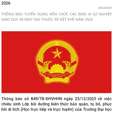
2026
26/12/2025
THÔNG BÁO TUYỂN DỤNG VIÊN CHỨC CÁC ĐƠN VỊ SỰ NGHIỆP
GIÁO DỤC VÀ ĐÀO TẠO THUỘC XÃ VIỆT KHÊ NĂM 2026
Thông báo số 849/TB-ĐHVHHN ngày 23/12/2025 về việc
chiêu sinh Lớp bồi dưỡng kiến thức bảo quản, tu bổ, phục
hồi di tích (Học trực tiếp và trực tuyến) của Trường Đại học