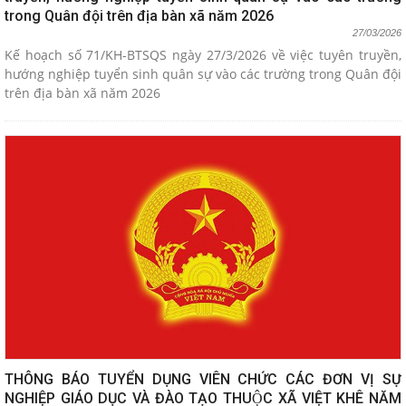
trong Quân đội trên địa bàn xã năm 2026
27/03/2026
Kế hoạch số 71/KH-BTSQS ngày 27/3/2026 về việc tuyên truyền,
hướng nghiệp tuyển sinh quân sự vào các trường trong Quân đội
trên địa bàn xã năm 2026
THÔNG BÁO TUYỂN DỤNG VIÊN CHỨC CÁC ĐƠN VỊ SỰ
NGHIỆP GIÁO DỤC VÀ ĐÀO TẠO THUỘC XÃ VIỆT KHÊ NĂM