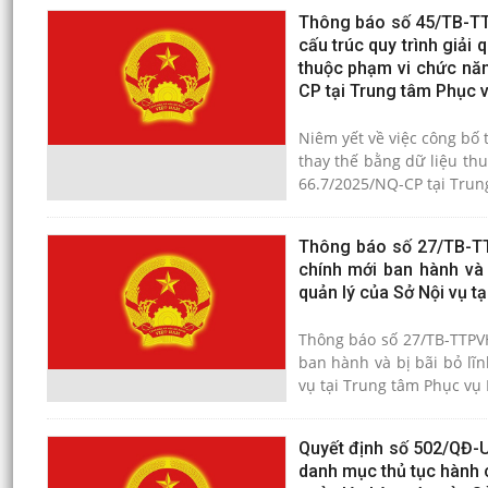
Thông báo số 45/TB-TTP
cấu trúc quy trình giải
thuộc phạm vi chức năn
CP tại Trung tâm Phục 
Niêm yết về việc công bố 
thay thế bằng dữ liệu th
66.7/2025/NQ-CP tại Trun
Thông báo số 27/TB-TT
chính mới ban hành và 
quản lý của Sở Nội vụ t
Thông báo số 27/TB-TTPVH
ban hành và bị bãi bỏ lĩ
vụ tại Trung tâm Phục vụ
Quyết định số 502/QĐ-
danh mục thủ tục hành c