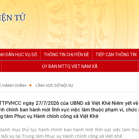
IỆN TỬ
NH DÂN HỌC VỤ SỐ
THÔNG TIN CHUYÊN ĐỀ
TIẾP CẬN THÔNG TIN
ỦY BAN MTTQ VIỆT NAM XÃ
C HÀNH CHÍNH
LĨNH VỰC SỞ NỘI VỤ
TTPVHCC ngày 27/7/2026 của UBND xã Việt Khê Niêm yết về
nh chính ban hành mới lĩnh vực việc làm thuộc phạm vi, chức
ung tâm Phục vụ Hành chính công xã Việt Khê
 danh mục thủ tục hành chính ban hành mới lĩnh vực việc làm thu
chức năng quản lý của Sở Nội vụ tại Trung tâm Phục vụ Hành chính công xã Việt Khê