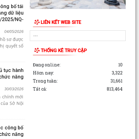
ông bố tái
ằng dữ liệu
7/2025/NQ-
LIÊN KẾT WEB SITE
04/05/2026
n hồ sơ được
hị quyết số
THỐNG KÊ TRUY CẬP
Đang online:
10
ủ tục hành
Hôm nay:
3,322
 chức năng
Trong tuần:
31,661
Tất cả:
813,464
30/03/2026
h chính mới
 của Sở Nội
ệc công bố
i chức năng