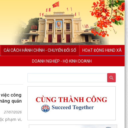
CẢI CÁCH HÀNH CHÍNH - CHUYỂN ĐỔI SỐ
HOẠT ĐỘNG HĐND XÃ
DOANH NGHIỆP - HỘ KINH DOANH
 việc công
 năng quản
27/07/2026
ộc phạm vi,