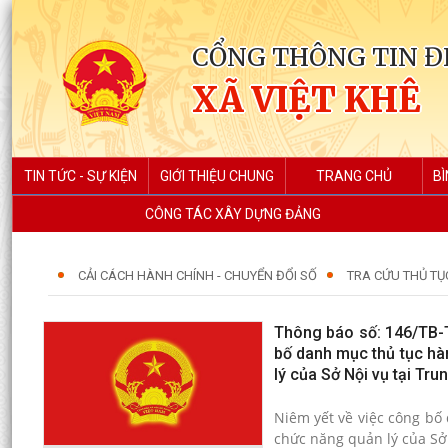
CỔNG THÔNG TIN Đ
XÃ VIỆT KHÊ
TIN TỨC - SỰ KIỆN
GIỚI THIỆU CHUNG
TRANG CHỦ
BÌ
CÔNG TÁC XÂY DỰNG ĐẢNG
CẢI CÁCH HÀNH CHÍNH - CHUYỂN ĐỔI SỐ
TRA CỨU THỦ TỤ
Thông báo số: 146/TB-
bố danh mục thủ tục hà
lý của Sở Nội vụ tại Tr
Niêm yết về việc công bố