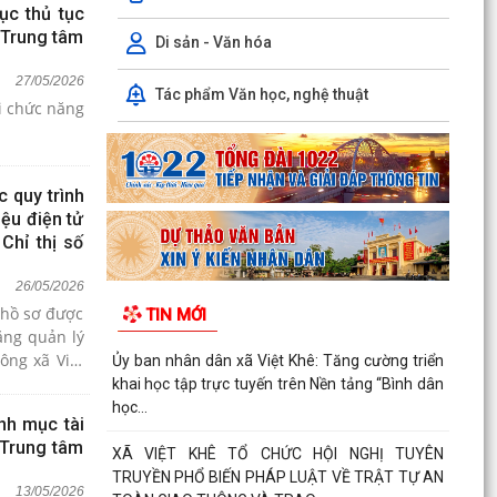
c thủ tục
 Trung tâm
Di sản - Văn hóa
27/05/2026
Tác phẩm Văn học, nghệ thuật
i chức năng
 quy trình
iệu điện tử
Chỉ thị số
26/05/2026
n hồ sơ được
TIN MỚI
ăng quản lý
Ủy ban nhân dân xã Việt Khê: Tăng cường triển
khai học tập trực tuyến trên Nền tảng “Bình dân
học...
nh mục tài
 Trung tâm
XÃ VIỆT KHÊ TỔ CHỨC HỘI NGHỊ TUYÊN
TRUYỀN PHỔ BIẾN PHÁP LUẬT VỀ TRẬT TỰ AN
13/05/2026