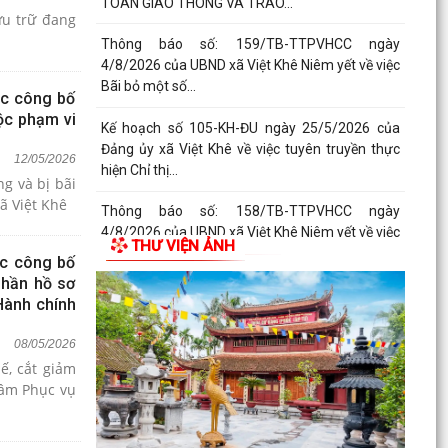
TOÀN GIAO THÔNG VÀ TRAO...
Thông báo số: 159/TB-TTPVHCC ngày
4/8/2026 của UBND xã Việt Khê Niêm yết về việc
Bãi bỏ một số...
ệc công bố
ộc phạm vi
Kế hoạch số 105-KH-ĐU ngày 25/5/2026 của
.
Đảng ủy xã Việt Khê về việc tuyên truyền thực
12/05/2026
hiện Chỉ thị...
g và bị bãi
nh công xã Việt Khê
Thông báo số: 158/TB-TTPVHCC ngày
4/8/2026 của UBND xã Việt Khê Niêm yết về việc
THƯ VIỆN ẢNH
Bãi bỏ một số...
ệc công bố
phần hồ sơ
Thông báo số: 2553/TB-UBND ngày 04/8/2026
Hành chính
của UBND xã Việt Khê về việc tuyển chọn ứng
viên điều...
08/05/2026
ế, cắt giảm