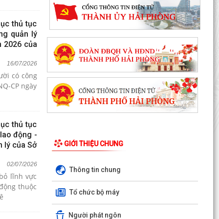
ục thủ tục
ng quản lý
m 2026 của
16/07/2026
ười có công
/NQ-CP ngày
ục thủ tục
 lao động -
GIỚI THIỆU CHUNG
n lý của Sở
02/07/2026
Thông tin chung
bỏ lĩnh vực
o động thuộc
Tổ chức bộ máy
hê
Người phát ngôn