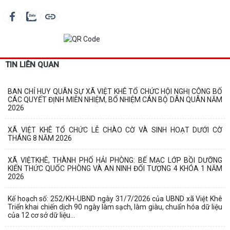
TIN LIÊN QUAN
BAN CHỈ HUY QUÂN SỰ XÃ VIỆT KHÊ TỔ CHỨC HỘI NGHỊ CÔNG BỐ
CÁC QUYẾT ĐỊNH MIỄN NHIỆM, BỔ NHIỆM CÁN BỘ DÂN QUÂN NĂM
2026
XÃ VIỆT KHÊ TỔ CHỨC LỄ CHÀO CỜ VÀ SINH HOẠT DƯỚI CỜ
THÁNG 8 NĂM 2026
XÃ VIỆTKHÊ, THÀNH PHỐ HẢI PHÒNG: BẾ MẠC LỚP BỒI DƯỠNG
KIẾN THỨC QUỐC PHÒNG VÀ AN NINH ĐỐI TƯỢNG 4 KHÓA 1 NĂM
2026
Kế hoạch số: 252/KH-UBND ngày 31/7/2026 của UBND xã Việt Khê
Triển khai chiến dịch 90 ngày làm sạch, làm giàu, chuẩn hóa dữ liệu
của 12 cơ sở dữ liệu...