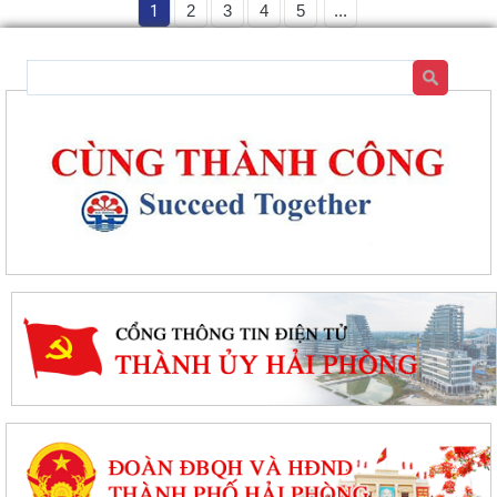
1
2
3
4
5
...