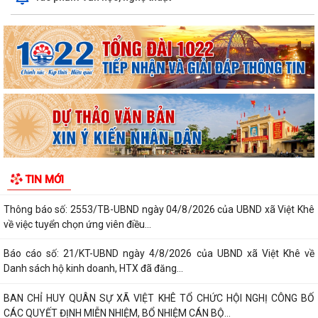
trên Nền tảng “Bình dân học...
XÃ VIỆT KHÊ TỔ CHỨC HỘI NGHỊ TUYÊN TRUYỀN PHỔ BIẾN PHÁP
LUẬT VỀ TRẬT TỰ AN TOÀN GIAO THÔNG VÀ TRAO...
Thông báo số: 159/TB-TTPVHCC ngày 4/8/2026 của UBND xã Việt
Khê Niêm yết về việc Bãi bỏ một số...
Kế hoạch số 105-KH-ĐU ngày 25/5/2026 của Đảng ủy xã Việt Khê về
việc tuyên truyền thực hiện Chỉ thị...
Thông báo số: 158/TB-TTPVHCC ngày 4/8/2026 của UBND xã Việt
TIN MỚI
Khê Niêm yết về việc Bãi bỏ một số...
Thông báo số: 2553/TB-UBND ngày 04/8/2026 của UBND xã Việt Khê
về việc tuyển chọn ứng viên điều...
Báo cáo số: 21/KT-UBND ngày 4/8/2026 của UBND xã Việt Khê về
Danh sách hộ kinh doanh, HTX đã đăng...
BAN CHỈ HUY QUÂN SỰ XÃ VIỆT KHÊ TỔ CHỨC HỘI NGHỊ CÔNG BỐ
CÁC QUYẾT ĐỊNH MIỄN NHIỆM, BỔ NHIỆM CÁN BỘ...