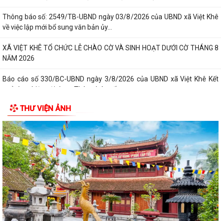
Thông báo số: 2549/TB-UBND ngày 03/8/2026 của UBND xã Việt Khê
về việc lập mới bổ sung văn bản ủy...
XÃ VIỆT KHÊ TỔ CHỨC LỄ CHÀO CỜ VÀ SINH HOẠT DƯỚI CỜ THÁNG 8
NĂM 2026
Báo cáo số 330/BC-UBND ngày 3/8/2026 của UBND xã Việt Khê Kết
quả thực hiện nội dung Thông báo số...
THƯ VIỆN ẢNH
Hội Nông dân xã Việt Khê phối hợp với Công ty Cổ phần Tư Nông
nghiệp và Xây dựng Hải Phong tổ chức...
XÃ VIỆTKHÊ, THÀNH PHỐ HẢI PHÒNG: BẾ MẠC LỚP BỒI DƯỠNG KIẾN
THỨC QUỐC PHÒNG VÀ AN NINH ĐỐI TƯỢNG 4...
Công văn số: 1925/UBND-VHXH ngày 31/7/2026 của UBND xã Việt
Khê về việc phối hợp triển khai tuyển...
Kế hoạch số: 252/KH-UBND ngày 31/7/2026 của UBND xã Việt Khê
Triển khai chiến dịch 90 ngày làm...