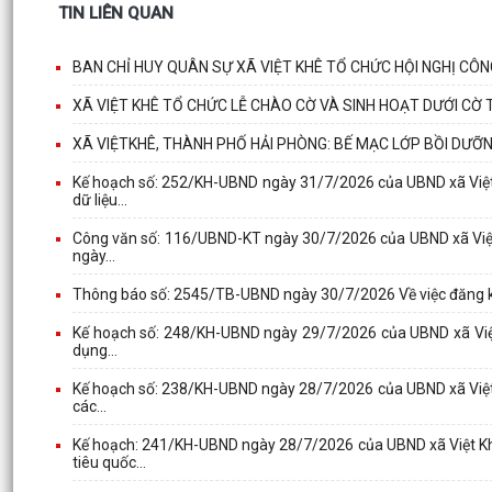
TIN LIÊN QUAN
BAN CHỈ HUY QUÂN SỰ XÃ VIỆT KHÊ TỔ CHỨC HỘI NGHỊ CÔ
XÃ VIỆT KHÊ TỔ CHỨC LỄ CHÀO CỜ VÀ SINH HOẠT DƯỚI CỜ
XÃ VIỆTKHÊ, THÀNH PHỐ HẢI PHÒNG: BẾ MẠC LỚP BỒI DƯỠ
Kế hoạch số: 252/KH-UBND ngày 31/7/2026 của UBND xã Việt K
dữ liệu...
Công văn số: 116/UBND-KT ngày 30/7/2026 của UBND xã Việt
ngày...
Thông báo số: 2545/TB-UBND ngày 30/7/2026 Về việc đăng ký 
Kế hoạch số: 248/KH-UBND ngày 29/7/2026 của UBND xã Việt K
dụng...
Kế hoạch số: 238/KH-UBND ngày 28/7/2026 của UBND xã Việt K
các...
Kế hoạch: 241/KH-UBND ngày 28/7/2026 của UBND xã Việt Khê
tiêu quốc...