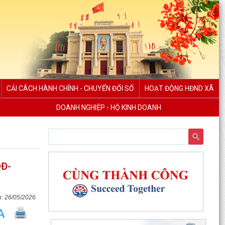
CẢI CÁCH HÀNH CHÍNH - CHUYỂN ĐỔI SỐ
HOẠT ĐỘNG HĐND XÃ
DOANH NGHIỆP - HỘ KINH DOANH
QĐ-
26/05/2026