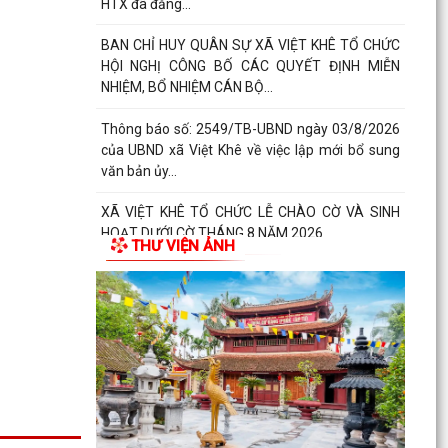
HTX đã đăng...
BAN CHỈ HUY QUÂN SỰ XÃ VIỆT KHÊ TỔ CHỨC
HỘI NGHỊ CÔNG BỐ CÁC QUYẾT ĐỊNH MIỄN
NHIỆM, BỔ NHIỆM CÁN BỘ...
Thông báo số: 2549/TB-UBND ngày 03/8/2026
của UBND xã Việt Khê về việc lập mới bổ sung
văn bản ủy...
XÃ VIỆT KHÊ TỔ CHỨC LỄ CHÀO CỜ VÀ SINH
HOẠT DƯỚI CỜ THÁNG 8 NĂM 2026
THƯ VIỆN ẢNH
Báo cáo số 330/BC-UBND ngày 3/8/2026 của
UBND xã Việt Khê Kết quả thực hiện nội dung
Thông báo số...
Hội Nông dân xã Việt Khê phối hợp với Công ty
Cổ phần Tư Nông nghiệp và Xây dựng Hải
Phong tổ chức...
XÃ VIỆTKHÊ, THÀNH PHỐ HẢI PHÒNG: BẾ MẠC