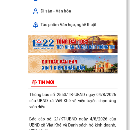
TRUYỀN PHỔ BIẾN PHÁP LUẬT VỀ TRẬT TỰ AN
TOÀN GIAO THÔNG VÀ TRAO...
Di sản - Văn hóa
Thông báo số: 159/TB-TTPVHCC ngày
Tác phẩm Văn học, nghệ thuật
4/8/2026 của UBND xã Việt Khê Niêm yết về việc
Bãi bỏ một số...
Kế hoạch số 105-KH-ĐU ngày 25/5/2026 của
Đảng ủy xã Việt Khê về việc tuyên truyền thực
hiện Chỉ thị...
Thông báo số: 158/TB-TTPVHCC ngày
4/8/2026 của UBND xã Việt Khê Niêm yết về việc
TIN MỚI
Bãi bỏ một số...
Thông báo số: 2553/TB-UBND ngày 04/8/2026
của UBND xã Việt Khê về việc tuyển chọn ứng
viên điều...
Báo cáo số: 21/KT-UBND ngày 4/8/2026 của
UBND xã Việt Khê về Danh sách hộ kinh doanh,