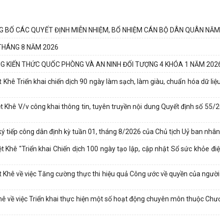
NG BỐ CÁC QUYẾT ĐỊNH MIỄN NHIỆM, BỔ NHIỆM CÁN BỘ DÂN QUÂN NĂM
 THÁNG 8 NĂM 2026
NG KIẾN THỨC QUỐC PHÒNG VÀ AN NINH ĐỐI TƯỢNG 4 KHÓA 1 NĂM 202
hê Triển khai chiến dịch 90 ngày làm sạch, làm giàu, chuẩn hóa dữ liệu
 Khê V/v công khai thông tin, tuyên truyền nội dung Quyết định số 5
tiếp công dân định kỳ tuần 01, tháng 8/2026 của Chủ tịch Uỷ ban nhân
hê "Triển khai Chiến dịch 100 ngày tạo lập, cập nhật Sổ sức khỏe điệ
hê về việc Tăng cường thực thi hiệu quả Công ước về quyền của người 
 về việc Triển khai thực hiện một số hoạt động chuyên môn thuộc Chư