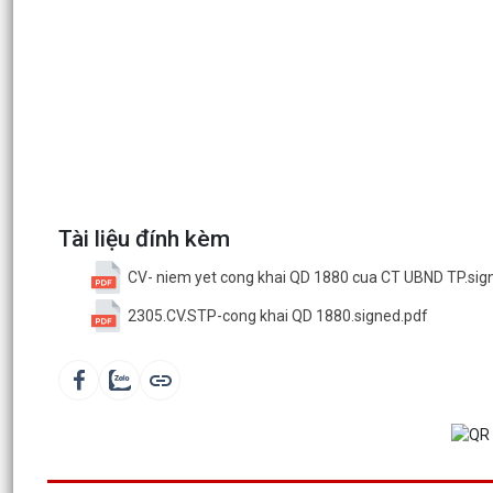
Tài liệu đính kèm
CV- niem yet cong khai QD 1880 cua CT UBND TP.sig
2305.CV.STP-cong khai QD 1880.signed.pdf