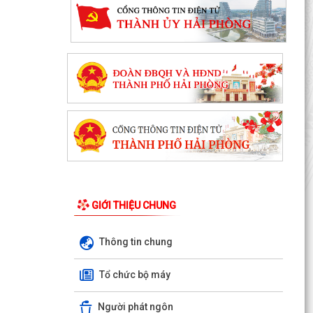
GIỚI THIỆU CHUNG
Thông tin chung
Ủy ban nhân dân xã Việt Khê: Tăng cường triển
khai học tập trực tuyến trên Nền tảng “Bình dân
Tổ chức bộ máy
học...
Người phát ngôn
XÃ VIỆT KHÊ TỔ CHỨC HỘI NGHỊ TUYÊN