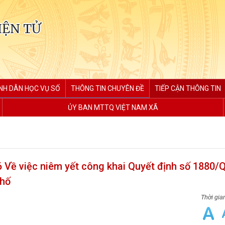
IỆN TỬ
NH DÂN HỌC VỤ SỐ
THÔNG TIN CHUYÊN ĐỀ
TIẾP CẬN THÔNG TIN
ỦY BAN MTTQ VIỆT NAM XÃ
Về việc niêm yết công khai Quyết định số 1880/
phố