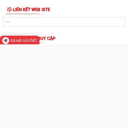
Báo cáo số 330/BC-UBND ngày 3/8/2026 của UBND xã Việt Khê Kết
quả thực hiện nội dung Thông báo số...
THƯ VIỆN ẢNH
Hội Nông dân xã Việt Khê phối hợp với Công ty Cổ phần Tư Nông
nghiệp và Xây dựng Hải Phong tổ chức...
XÃ VIỆTKHÊ, THÀNH PHỐ HẢI PHÒNG: BẾ MẠC LỚP BỒI DƯỠNG KIẾN
Đã kết nối EMC
THỨC QUỐC PHÒNG VÀ AN NINH ĐỐI TƯỢNG 4...
Công văn số: 1925/UBND-VHXH ngày 31/7/2026 của UBND xã Việt
Khê về việc phối hợp triển khai tuyển...
Kế hoạch số: 252/KH-UBND ngày 31/7/2026 của UBND xã Việt Khê
Triển khai chiến dịch 90 ngày làm...
Thông báo số: 157/TB-TTPVHCC ngày 31/7/2026 Niêm yết về việc
phê duyệt quy trình nội bộ giải quyết...
Thông báo số: 2541/TB-UBND ngày 30/7/2026 của UBND xã Việt Khê
Về việc đình chỉ lưu hành, thu hồi...