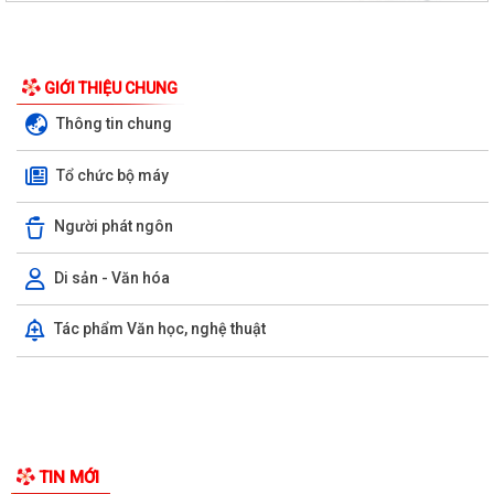
GIỚI THIỆU CHUNG
Thông tin chung
Tổ chức bộ máy
Người phát ngôn
Di sản - Văn hóa
Ủy ban nhân dân xã Việt Khê: Tăng cường triển khai học tập trực tuyến
Tác phẩm Văn học, nghệ thuật
trên Nền tảng “Bình dân học...
XÃ VIỆT KHÊ TỔ CHỨC HỘI NGHỊ TUYÊN TRUYỀN PHỔ BIẾN PHÁP
LUẬT VỀ TRẬT TỰ AN TOÀN GIAO THÔNG VÀ TRAO...
Thông báo số: 159/TB-TTPVHCC ngày 4/8/2026 của UBND xã Việt
Khê Niêm yết về việc Bãi bỏ một số...