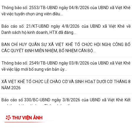
Kế hoạch số 105-KH-ĐU ngày 25/5/2026 của Đảng ủy xã Việt Khê về
việc tuyên truyền thực hiện Chỉ thị...
Thông báo số: 158/TB-TTPVHCC ngày 4/8/2026 của UBND xã Việt
TIN MỚI
Khê Niêm yết về việc Bãi bỏ một số...
Thông báo số: 2553/TB-UBND ngày 04/8/2026 của UBND xã Việt Khê
về việc tuyển chọn ứng viên điều...
Báo cáo số: 21/KT-UBND ngày 4/8/2026 của UBND xã Việt Khê về
Danh sách hộ kinh doanh, HTX đã đăng...
BAN CHỈ HUY QUÂN SỰ XÃ VIỆT KHÊ TỔ CHỨC HỘI NGHỊ CÔNG BỐ
CÁC QUYẾT ĐỊNH MIỄN NHIỆM, BỔ NHIỆM CÁN BỘ...
Thông báo số: 2549/TB-UBND ngày 03/8/2026 của UBND xã Việt Khê
về việc lập mới bổ sung văn bản ủy...
XÃ VIỆT KHÊ TỔ CHỨC LỄ CHÀO CỜ VÀ SINH HOẠT DƯỚI CỜ THÁNG 8
NĂM 2026