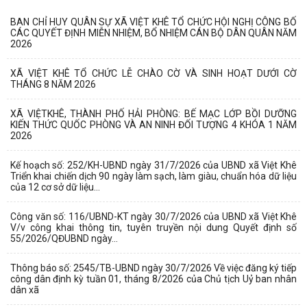
BAN CHỈ HUY QUÂN SỰ XÃ VIỆT KHÊ TỔ CHỨC HỘI NGHỊ CÔNG BỐ
CÁC QUYẾT ĐỊNH MIỄN NHIỆM, BỔ NHIỆM CÁN BỘ DÂN QUÂN NĂM
2026
XÃ VIỆT KHÊ TỔ CHỨC LỄ CHÀO CỜ VÀ SINH HOẠT DƯỚI CỜ
THÁNG 8 NĂM 2026
XÃ VIỆTKHÊ, THÀNH PHỐ HẢI PHÒNG: BẾ MẠC LỚP BỒI DƯỠNG
KIẾN THỨC QUỐC PHÒNG VÀ AN NINH ĐỐI TƯỢNG 4 KHÓA 1 NĂM
2026
Kế hoạch số: 252/KH-UBND ngày 31/7/2026 của UBND xã Việt Khê
Triển khai chiến dịch 90 ngày làm sạch, làm giàu, chuẩn hóa dữ liệu
của 12 cơ sở dữ liệu...
Công văn số: 116/UBND-KT ngày 30/7/2026 của UBND xã Việt Khê
V/v công khai thông tin, tuyên truyền nội dung Quyết định số
55/2026/QĐUBND ngày...
Thông báo số: 2545/TB-UBND ngày 30/7/2026 Về việc đăng ký tiếp
công dân định kỳ tuần 01, tháng 8/2026 của Chủ tịch Uỷ ban nhân
dân xã