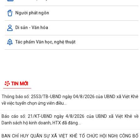
Người phát ngôn
Di sản - Văn hóa
Ủy ban nhân dân xã Việt Khê: Tăng cường triển khai học tập trực tuyến
Tác phẩm Văn học, nghệ thuật
trên Nền tảng “Bình dân học...
XÃ VIỆT KHÊ TỔ CHỨC HỘI NGHỊ TUYÊN TRUYỀN PHỔ BIẾN PHÁP
LUẬT VỀ TRẬT TỰ AN TOÀN GIAO THÔNG VÀ TRAO...
Thông báo số: 159/TB-TTPVHCC ngày 4/8/2026 của UBND xã Việt
Khê Niêm yết về việc Bãi bỏ một số...
Kế hoạch số 105-KH-ĐU ngày 25/5/2026 của Đảng ủy xã Việt Khê về
việc tuyên truyền thực hiện Chỉ thị...
Thông báo số: 158/TB-TTPVHCC ngày 4/8/2026 của UBND xã Việt
TIN MỚI
Khê Niêm yết về việc Bãi bỏ một số...
Thông báo số: 2553/TB-UBND ngày 04/8/2026 của UBND xã Việt Khê