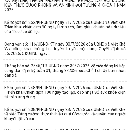
XÃ VIỆTKHÊ, THÀNH PHỐ HẢI PHÒNG: BẾ MẠC LỚP BỒI DƯỠNG
KIẾN THỨC QUỐC PHÒNG VÀ AN NINH ĐỐI TƯỢNG 4 KHÓA 1 NĂM
2026
Kế hoạch số: 252/KH-UBND ngày 31/7/2026 của UBND xã Việt Khê
Triển khai chiến dịch 90 ngày làm sạch, làm giàu, chuẩn hóa dữ liệu
của 12 cơ sở dữ liệu...
Công văn số: 116/UBND-KT ngày 30/7/2026 của UBND xã Việt Khê
V/v công khai thông tin, tuyên truyền nội dung Quyết định số
55/2026/QĐUBND ngày...
Thông báo số: 2545/TB-UBND ngày 30/7/2026 Về việc đăng ký tiếp
công dân định kỳ tuần 01, tháng 8/2026 của Chủ tịch Uỷ ban nhân
dân xã
Kế hoạch số: 248/KH-UBND ngày 29/7/2026 của UBND xã Việt Khê
"Triển khai Chiến dịch 100 ngày tạo lập, cập nhật Sổ sức khỏe điện
tử trên ứng dụng...
Kế hoạch số: 238/KH-UBND ngày 28/7/2026 của UBND xã Việt Khê
về việc Tăng cường thực thi hiệu quả Công ước về quyền của người
khuyết tật và các...