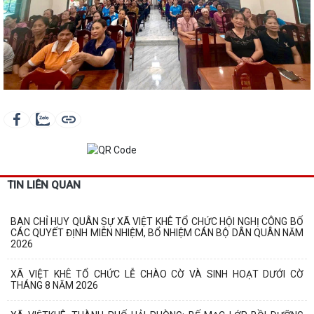
TIN LIÊN QUAN
BAN CHỈ HUY QUÂN SỰ XÃ VIỆT KHÊ TỔ CHỨC HỘI NGHỊ CÔNG BỐ
CÁC QUYẾT ĐỊNH MIỄN NHIỆM, BỔ NHIỆM CÁN BỘ DÂN QUÂN NĂM
2026
XÃ VIỆT KHÊ TỔ CHỨC LỄ CHÀO CỜ VÀ SINH HOẠT DƯỚI CỜ
THÁNG 8 NĂM 2026