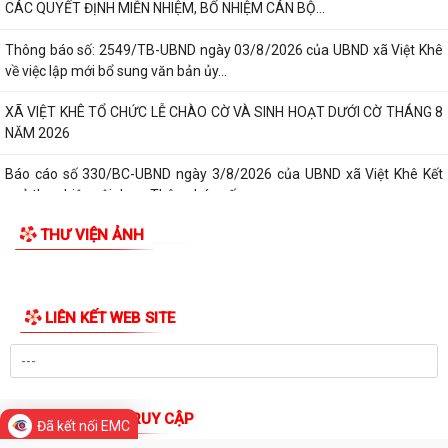
về việc tuyển chọn ứng viên điều...
Báo cáo số: 21/KT-UBND ngày 4/8/2026 của UBND xã Việt Khê về
Danh sách hộ kinh doanh, HTX đã đăng...
BAN CHỈ HUY QUÂN SỰ XÃ VIỆT KHÊ TỔ CHỨC HỘI NGHỊ CÔNG BỐ
CÁC QUYẾT ĐỊNH MIỄN NHIỆM, BỔ NHIỆM CÁN BỘ...
Thông báo số: 2549/TB-UBND ngày 03/8/2026 của UBND xã Việt Khê
về việc lập mới bổ sung văn bản ủy...
XÃ VIỆT KHÊ TỔ CHỨC LỄ CHÀO CỜ VÀ SINH HOẠT DƯỚI CỜ THÁNG 8
NĂM 2026
Báo cáo số 330/BC-UBND ngày 3/8/2026 của UBND xã Việt Khê Kết
quả thực hiện nội dung Thông báo số...
THƯ VIỆN ẢNH
Hội Nông dân xã Việt Khê phối hợp với Công ty Cổ phần Tư Nông
nghiệp và Xây dựng Hải Phong tổ chức...
XÃ VIỆTKHÊ, THÀNH PHỐ HẢI PHÒNG: BẾ MẠC LỚP BỒI DƯỠNG KIẾN
Đã kết nối EMC
THỨC QUỐC PHÒNG VÀ AN NINH ĐỐI TƯỢNG 4...