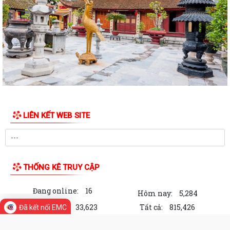
Kế hoạch số: 252/KH-UBND ngày 31/7/2026 của UBND xã Việt Khê
Triển khai chiến dịch 90 ngày làm...
Thông báo số: 157/TB-TTPVHCC ngày 31/7/2026 Niêm yết về việc
phê duyệt quy trình nội bộ giải quyết...
Thông báo số: 2541/TB-UBND ngày 30/7/2026 của UBND xã Việt Khê
Về việc đình chỉ lưu hành, thu hồi...
LIÊN KẾT WEB SITE
Thông báo số: 2542/TB-UBND ngày 30/7/2026 của UBND xã Việt Khê
Về việc đình chỉ lưu hành, thu hồi...
Thông báo số: 2545/TB-UBND ngày 30/7/2026 Về việc đăng ký tiếp
công dân định kỳ tuần 01, tháng...
THỐNG KÊ TRUY CẬP
Kế hoạch số: 250/KH-UBND ngày 30/7/2026 của UBND xã Việt Khê
Đang online:
16
Triển khai “ Chương trình Chăm sóc sức...
Hôm nay:
5,284
Trong tuần:
33,623
Tất cả:
815,426
Đã kết nối EMC
Kế hoạch số: 249/KH-UBND ngày 29/7/2026 về việc thực hiện chương
trình sức khỏe tâm thần năm 2026...