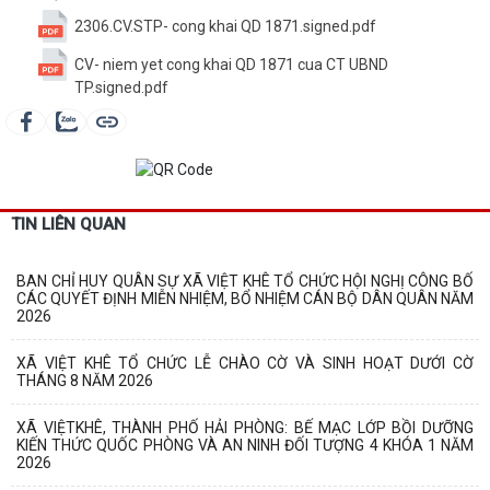
2306.CV.STP- cong khai QD 1871.signed.pdf
CV- niem yet cong khai QD 1871 cua CT UBND
TP.signed.pdf
TIN LIÊN QUAN
BAN CHỈ HUY QUÂN SỰ XÃ VIỆT KHÊ TỔ CHỨC HỘI NGHỊ CÔNG BỐ
CÁC QUYẾT ĐỊNH MIỄN NHIỆM, BỔ NHIỆM CÁN BỘ DÂN QUÂN NĂM
2026
XÃ VIỆT KHÊ TỔ CHỨC LỄ CHÀO CỜ VÀ SINH HOẠT DƯỚI CỜ
THÁNG 8 NĂM 2026
XÃ VIỆTKHÊ, THÀNH PHỐ HẢI PHÒNG: BẾ MẠC LỚP BỒI DƯỠNG
KIẾN THỨC QUỐC PHÒNG VÀ AN NINH ĐỐI TƯỢNG 4 KHÓA 1 NĂM
2026