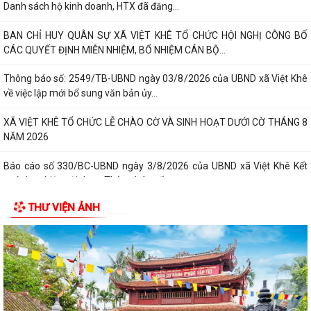
Danh sách hộ kinh doanh, HTX đã đăng...
BAN CHỈ HUY QUÂN SỰ XÃ VIỆT KHÊ TỔ CHỨC HỘI NGHỊ CÔNG BỐ
CÁC QUYẾT ĐỊNH MIỄN NHIỆM, BỔ NHIỆM CÁN BỘ...
Thông báo số: 2549/TB-UBND ngày 03/8/2026 của UBND xã Việt Khê
về việc lập mới bổ sung văn bản ủy...
XÃ VIỆT KHÊ TỔ CHỨC LỄ CHÀO CỜ VÀ SINH HOẠT DƯỚI CỜ THÁNG 8
NĂM 2026
Báo cáo số 330/BC-UBND ngày 3/8/2026 của UBND xã Việt Khê Kết
quả thực hiện nội dung Thông báo số...
THƯ VIỆN ẢNH
Hội Nông dân xã Việt Khê phối hợp với Công ty Cổ phần Tư Nông
nghiệp và Xây dựng Hải Phong tổ chức...
XÃ VIỆTKHÊ, THÀNH PHỐ HẢI PHÒNG: BẾ MẠC LỚP BỒI DƯỠNG KIẾN
THỨC QUỐC PHÒNG VÀ AN NINH ĐỐI TƯỢNG 4...
Công văn số: 1925/UBND-VHXH ngày 31/7/2026 của UBND xã Việt
Khê về việc phối hợp triển khai tuyển...