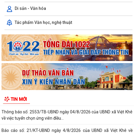
Di sản - Văn hóa
Ủy ban nhân dân xã Việt Khê: Tăng cường triển khai học tập trực tuyến
Tác phẩm Văn học, nghệ thuật
trên Nền tảng “Bình dân học...
XÃ VIỆT KHÊ TỔ CHỨC HỘI NGHỊ TUYÊN TRUYỀN PHỔ BIẾN PHÁP
LUẬT VỀ TRẬT TỰ AN TOÀN GIAO THÔNG VÀ TRAO...
Thông báo số: 159/TB-TTPVHCC ngày 4/8/2026 của UBND xã Việt
Khê Niêm yết về việc Bãi bỏ một số...
Kế hoạch số 105-KH-ĐU ngày 25/5/2026 của Đảng ủy xã Việt Khê về
việc tuyên truyền thực hiện Chỉ thị...
Thông báo số: 158/TB-TTPVHCC ngày 4/8/2026 của UBND xã Việt
TIN MỚI
Khê Niêm yết về việc Bãi bỏ một số...
Thông báo số: 2553/TB-UBND ngày 04/8/2026 của UBND xã Việt Khê
về việc tuyển chọn ứng viên điều...
Báo cáo số: 21/KT-UBND ngày 4/8/2026 của UBND xã Việt Khê về