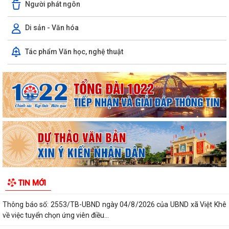
Người phát ngôn
Di sản - Văn hóa
Ủy ban nhân dân xã Việt Khê: Tăng cường triển khai học tập trực tuyến
Tác phẩm Văn học, nghệ thuật
trên Nền tảng “Bình dân học...
XÃ VIỆT KHÊ TỔ CHỨC HỘI NGHỊ TUYÊN TRUYỀN PHỔ BIẾN PHÁP
LUẬT VỀ TRẬT TỰ AN TOÀN GIAO THÔNG VÀ TRAO...
Thông báo số: 159/TB-TTPVHCC ngày 4/8/2026 của UBND xã Việt
Khê Niêm yết về việc Bãi bỏ một số...
Kế hoạch số 105-KH-ĐU ngày 25/5/2026 của Đảng ủy xã Việt Khê về
việc tuyên truyền thực hiện Chỉ thị...
Thông báo số: 158/TB-TTPVHCC ngày 4/8/2026 của UBND xã Việt
TIN MỚI
Khê Niêm yết về việc Bãi bỏ một số...
Thông báo số: 2553/TB-UBND ngày 04/8/2026 của UBND xã Việt Khê
về việc tuyển chọn ứng viên điều...