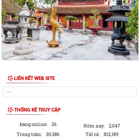
Công văn số: 1925/UBND-VHXH ngày 31/7/2026 của UBND xã Việt
Khê về việc phối hợp triển khai tuyển...
Kế hoạch số: 252/KH-UBND ngày 31/7/2026 của UBND xã Việt Khê
Triển khai chiến dịch 90 ngày làm...
Thông báo số: 157/TB-TTPVHCC ngày 31/7/2026 Niêm yết về việc
phê duyệt quy trình nội bộ giải quyết...
Thông báo số: 2541/TB-UBND ngày 30/7/2026 của UBND xã Việt Khê
Về việc đình chỉ lưu hành, thu hồi...
LIÊN KẾT WEB SITE
Thông báo số: 2542/TB-UBND ngày 30/7/2026 của UBND xã Việt Khê
Về việc đình chỉ lưu hành, thu hồi...
Thông báo số: 2545/TB-UBND ngày 30/7/2026 Về việc đăng ký tiếp
công dân định kỳ tuần 01, tháng...
THỐNG KÊ TRUY CẬP
Kế hoạch số: 250/KH-UBND ngày 30/7/2026 của UBND xã Việt Khê
Đang online:
26
Triển khai “ Chương trình Chăm sóc sức...
Hôm nay:
2,047
Trong tuần:
30,386
Tất cả:
812,189
Kế hoạch số: 249/KH-UBND ngày 29/7/2026 về việc thực hiện chương