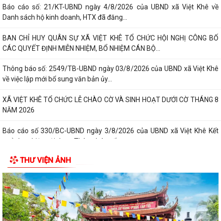
Báo cáo số: 21/KT-UBND ngày 4/8/2026 của UBND xã Việt Khê về
Danh sách hộ kinh doanh, HTX đã đăng...
BAN CHỈ HUY QUÂN SỰ XÃ VIỆT KHÊ TỔ CHỨC HỘI NGHỊ CÔNG BỐ
CÁC QUYẾT ĐỊNH MIỄN NHIỆM, BỔ NHIỆM CÁN BỘ...
Thông báo số: 2549/TB-UBND ngày 03/8/2026 của UBND xã Việt Khê
về việc lập mới bổ sung văn bản ủy...
XÃ VIỆT KHÊ TỔ CHỨC LỄ CHÀO CỜ VÀ SINH HOẠT DƯỚI CỜ THÁNG 8
NĂM 2026
Báo cáo số 330/BC-UBND ngày 3/8/2026 của UBND xã Việt Khê Kết
quả thực hiện nội dung Thông báo số...
THƯ VIỆN ẢNH
Hội Nông dân xã Việt Khê phối hợp với Công ty Cổ phần Tư Nông
nghiệp và Xây dựng Hải Phong tổ chức...
XÃ VIỆTKHÊ, THÀNH PHỐ HẢI PHÒNG: BẾ MẠC LỚP BỒI DƯỠNG KIẾN
THỨC QUỐC PHÒNG VÀ AN NINH ĐỐI TƯỢNG 4...