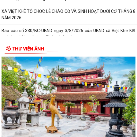
XÃ VIỆT KHÊ TỔ CHỨC LỄ CHÀO CỜ VÀ SINH HOẠT DƯỚI CỜ THÁNG 8
NĂM 2026
Báo cáo số 330/BC-UBND ngày 3/8/2026 của UBND xã Việt Khê Kết
quả thực hiện nội dung Thông báo số...
THƯ VIỆN ẢNH
Hội Nông dân xã Việt Khê phối hợp với Công ty Cổ phần Tư Nông
nghiệp và Xây dựng Hải Phong tổ chức...
XÃ VIỆTKHÊ, THÀNH PHỐ HẢI PHÒNG: BẾ MẠC LỚP BỒI DƯỠNG KIẾN
THỨC QUỐC PHÒNG VÀ AN NINH ĐỐI TƯỢNG 4...
Công văn số: 1925/UBND-VHXH ngày 31/7/2026 của UBND xã Việt
Khê về việc phối hợp triển khai tuyển...
Kế hoạch số: 252/KH-UBND ngày 31/7/2026 của UBND xã Việt Khê
Triển khai chiến dịch 90 ngày làm...
Thông báo số: 157/TB-TTPVHCC ngày 31/7/2026 Niêm yết về việc
phê duyệt quy trình nội bộ giải quyết...