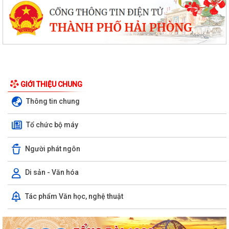
GIỚI THIỆU CHUNG
Thông tin chung
Tổ chức bộ máy
Người phát ngôn
Di sản - Văn hóa
Ủy ban nhân dân xã Việt Khê: Tăng cường triển khai học tập trực tuyến
Tác phẩm Văn học, nghệ thuật
trên Nền tảng “Bình dân học...
XÃ VIỆT KHÊ TỔ CHỨC HỘI NGHỊ TUYÊN TRUYỀN PHỔ BIẾN PHÁP