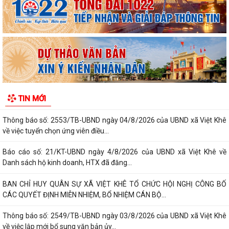
LUẬT VỀ TRẬT TỰ AN TOÀN GIAO THÔNG VÀ TRAO...
Thông báo số: 159/TB-TTPVHCC ngày 4/8/2026 của UBND xã Việt
Khê Niêm yết về việc Bãi bỏ một số...
Kế hoạch số 105-KH-ĐU ngày 25/5/2026 của Đảng ủy xã Việt Khê về
việc tuyên truyền thực hiện Chỉ thị...
Thông báo số: 158/TB-TTPVHCC ngày 4/8/2026 của UBND xã Việt
TIN MỚI
Khê Niêm yết về việc Bãi bỏ một số...
Thông báo số: 2553/TB-UBND ngày 04/8/2026 của UBND xã Việt Khê
về việc tuyển chọn ứng viên điều...
Báo cáo số: 21/KT-UBND ngày 4/8/2026 của UBND xã Việt Khê về
Danh sách hộ kinh doanh, HTX đã đăng...
BAN CHỈ HUY QUÂN SỰ XÃ VIỆT KHÊ TỔ CHỨC HỘI NGHỊ CÔNG BỐ
CÁC QUYẾT ĐỊNH MIỄN NHIỆM, BỔ NHIỆM CÁN BỘ...
Thông báo số: 2549/TB-UBND ngày 03/8/2026 của UBND xã Việt Khê
về việc lập mới bổ sung văn bản ủy...