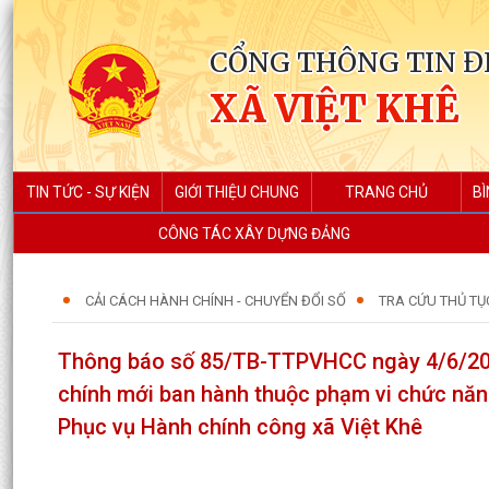
CỔNG THÔNG TIN Đ
XÃ VIỆT KHÊ
TIN TỨC - SỰ KIỆN
GIỚI THIỆU CHUNG
TRANG CHỦ
BÌ
CÔNG TÁC XÂY DỰNG ĐẢNG
CẢI CÁCH HÀNH CHÍNH - CHUYỂN ĐỔI SỐ
TRA CỨU THỦ TỤ
Thông báo số 85/TB-TTPVHCC ngày 4/6/202
chính mới ban hành thuộc phạm vi chức năn
Phục vụ Hành chính công xã Việt Khê