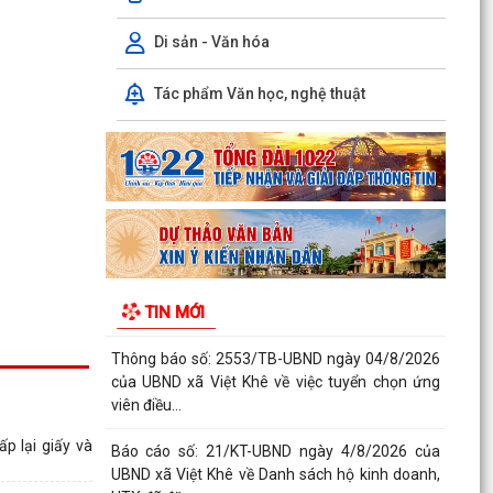
TRUYỀN PHỔ BIẾN PHÁP LUẬT VỀ TRẬT TỰ AN
TOÀN GIAO THÔNG VÀ TRAO...
Di sản - Văn hóa
Thông báo số: 159/TB-TTPVHCC ngày
Tác phẩm Văn học, nghệ thuật
4/8/2026 của UBND xã Việt Khê Niêm yết về việc
Bãi bỏ một số...
Kế hoạch số 105-KH-ĐU ngày 25/5/2026 của
Đảng ủy xã Việt Khê về việc tuyên truyền thực
hiện Chỉ thị...
Thông báo số: 158/TB-TTPVHCC ngày
4/8/2026 của UBND xã Việt Khê Niêm yết về việc
TIN MỚI
Bãi bỏ một số...
Thông báo số: 2553/TB-UBND ngày 04/8/2026
của UBND xã Việt Khê về việc tuyển chọn ứng
viên điều...
p lại giấy và
Báo cáo số: 21/KT-UBND ngày 4/8/2026 của
UBND xã Việt Khê về Danh sách hộ kinh doanh,