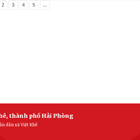
2
3
4
5
...
Khê, thành phố Hải Phòng
hân dân xã Việt Khê