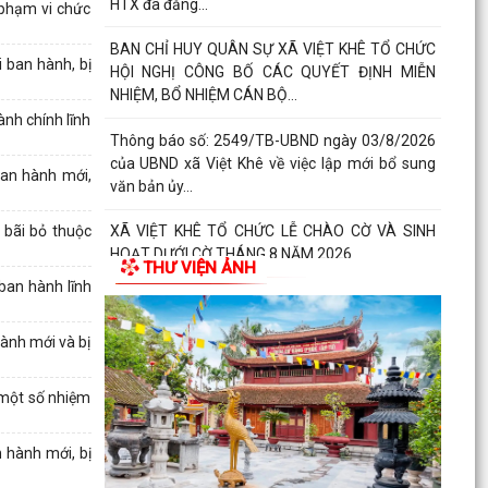
HTX đã đăng...
 phạm vi chức
BAN CHỈ HUY QUÂN SỰ XÃ VIỆT KHÊ TỔ CHỨC
 ban hành, bị
HỘI NGHỊ CÔNG BỐ CÁC QUYẾT ĐỊNH MIỄN
NHIỆM, BỔ NHIỆM CÁN BỘ...
nh chính lĩnh
Thông báo số: 2549/TB-UBND ngày 03/8/2026
của UBND xã Việt Khê về việc lập mới bổ sung
an hành mới,
văn bản ủy...
 bãi bỏ thuộc
XÃ VIỆT KHÊ TỔ CHỨC LỄ CHÀO CỜ VÀ SINH
HOẠT DƯỚI CỜ THÁNG 8 NĂM 2026
THƯ VIỆN ẢNH
ban hành lĩnh
Báo cáo số 330/BC-UBND ngày 3/8/2026 của
UBND xã Việt Khê Kết quả thực hiện nội dung
ành mới và bị
Thông báo số...
Hội Nông dân xã Việt Khê phối hợp với Công ty
 một số nhiệm
Cổ phần Tư Nông nghiệp và Xây dựng Hải
Phong tổ chức...
 hành mới, bị
XÃ VIỆTKHÊ, THÀNH PHỐ HẢI PHÒNG: BẾ MẠC