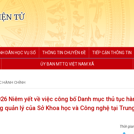
IỆN TỬ
NH DÂN HỌC VỤ SỐ
THÔNG TIN CHUYÊN ĐỀ
TIẾP CẬN THÔNG TIN
ỦY BAN MTTQ VIỆT NAM XÃ
C HÀNH CHÍNH
6 Niêm yết về việc công bố Danh mục thủ tục hà
g quản lý của Sở Khoa học và Công nghệ tại Trun