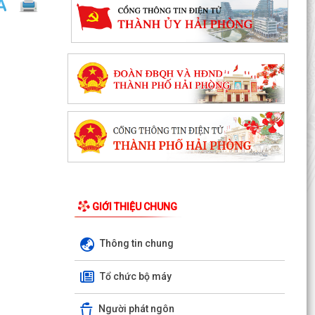
GIỚI THIỆU CHUNG
Thông tin chung
Ủy ban nhân dân xã Việt Khê: Tăng cường triển
khai học tập trực tuyến trên Nền tảng “Bình dân
Tổ chức bộ máy
học...
Người phát ngôn
XÃ VIỆT KHÊ TỔ CHỨC HỘI NGHỊ TUYÊN