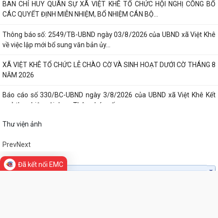
Báo cáo số: 21/KT-UBND ngày 4/8/2026 của UBND xã Việt Khê về
Danh sách hộ kinh doanh, HTX đã đăng...
BAN CHỈ HUY QUÂN SỰ XÃ VIỆT KHÊ TỔ CHỨC HỘI NGHỊ CÔNG BỐ
CÁC QUYẾT ĐỊNH MIỄN NHIỆM, BỔ NHIỆM CÁN BỘ...
Thông báo số: 2549/TB-UBND ngày 03/8/2026 của UBND xã Việt Khê
về việc lập mới bổ sung văn bản ủy...
XÃ VIỆT KHÊ TỔ CHỨC LỄ CHÀO CỜ VÀ SINH HOẠT DƯỚI CỜ THÁNG 8
NĂM 2026
Báo cáo số 330/BC-UBND ngày 3/8/2026 của UBND xã Việt Khê Kết
quả thực hiện nội dung Thông báo số...
Thư viện ảnh
Hội Nông dân xã Việt Khê phối hợp với Công ty Cổ phần Tư Nông
Đã kết nối EMC
nghiệp và Xây dựng Hải Phong tổ chức...
XÃ VIỆTKHÊ, THÀNH PHỐ HẢI PHÒNG: BẾ MẠC LỚP BỒI DƯỠNG KIẾN
THỨC QUỐC PHÒNG VÀ AN NINH ĐỐI TƯỢNG 4...
Công văn số: 1925/UBND-VHXH ngày 31/7/2026 của UBND xã Việt