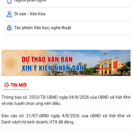
Người phát ngôn
Di sản - Văn hóa
Ủy ban nhân dân xã Việt Khê: Tăng cường triển khai học tập trực tuyến
Tác phẩm Văn học, nghệ thuật
trên Nền tảng “Bình dân học...
XÃ VIỆT KHÊ TỔ CHỨC HỘI NGHỊ TUYÊN TRUYỀN PHỔ BIẾN PHÁP
LUẬT VỀ TRẬT TỰ AN TOÀN GIAO THÔNG VÀ TRAO...
Thông báo số: 159/TB-TTPVHCC ngày 4/8/2026 của UBND xã Việt
Khê Niêm yết về việc Bãi bỏ một số...
Kế hoạch số 105-KH-ĐU ngày 25/5/2026 của Đảng ủy xã Việt Khê về
việc tuyên truyền thực hiện Chỉ thị...
Thông báo số: 158/TB-TTPVHCC ngày 4/8/2026 của UBND xã Việt
TIN MỚI
Khê Niêm yết về việc Bãi bỏ một số...
Thông báo số: 2553/TB-UBND ngày 04/8/2026 của UBND xã Việt Khê
về việc tuyển chọn ứng viên điều...