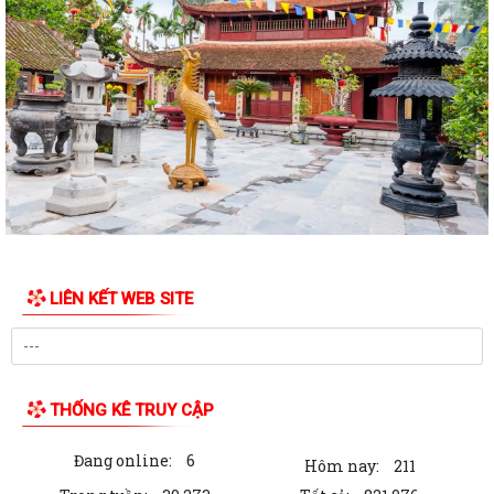
Công văn số: 1925/UBND-VHXH ngày 31/7/2026 của UBND xã Việt
Khê về việc phối hợp triển khai tuyển...
Kế hoạch số: 252/KH-UBND ngày 31/7/2026 của UBND xã Việt Khê
Triển khai chiến dịch 90 ngày làm...
Thông báo số: 157/TB-TTPVHCC ngày 31/7/2026 Niêm yết về việc
phê duyệt quy trình nội bộ giải quyết...
Thông báo số: 2541/TB-UBND ngày 30/7/2026 của UBND xã Việt Khê
Về việc đình chỉ lưu hành, thu hồi...
LIÊN KẾT WEB SITE
Thông báo số: 2542/TB-UBND ngày 30/7/2026 của UBND xã Việt Khê
Về việc đình chỉ lưu hành, thu hồi...
Thông báo số: 2545/TB-UBND ngày 30/7/2026 Về việc đăng ký tiếp
công dân định kỳ tuần 01, tháng...
THỐNG KÊ TRUY CẬP
Kế hoạch số: 250/KH-UBND ngày 30/7/2026 của UBND xã Việt Khê
Đang online:
6
Triển khai “ Chương trình Chăm sóc sức...
Hôm nay:
211