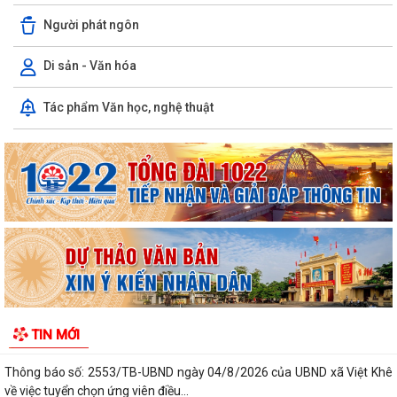
Người phát ngôn
Di sản - Văn hóa
Ủy ban nhân dân xã Việt Khê: Tăng cường triển khai học tập trực tuyến
Tác phẩm Văn học, nghệ thuật
trên Nền tảng “Bình dân học...
XÃ VIỆT KHÊ TỔ CHỨC HỘI NGHỊ TUYÊN TRUYỀN PHỔ BIẾN PHÁP
LUẬT VỀ TRẬT TỰ AN TOÀN GIAO THÔNG VÀ TRAO...
Thông báo số: 159/TB-TTPVHCC ngày 4/8/2026 của UBND xã Việt
Khê Niêm yết về việc Bãi bỏ một số...
Kế hoạch số 105-KH-ĐU ngày 25/5/2026 của Đảng ủy xã Việt Khê về
việc tuyên truyền thực hiện Chỉ thị...
Thông báo số: 158/TB-TTPVHCC ngày 4/8/2026 của UBND xã Việt
TIN MỚI
Khê Niêm yết về việc Bãi bỏ một số...
Thông báo số: 2553/TB-UBND ngày 04/8/2026 của UBND xã Việt Khê
về việc tuyển chọn ứng viên điều...