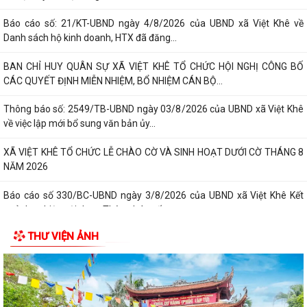
Báo cáo số: 21/KT-UBND ngày 4/8/2026 của UBND xã Việt Khê về
Danh sách hộ kinh doanh, HTX đã đăng...
BAN CHỈ HUY QUÂN SỰ XÃ VIỆT KHÊ TỔ CHỨC HỘI NGHỊ CÔNG BỐ
CÁC QUYẾT ĐỊNH MIỄN NHIỆM, BỔ NHIỆM CÁN BỘ...
Thông báo số: 2549/TB-UBND ngày 03/8/2026 của UBND xã Việt Khê
về việc lập mới bổ sung văn bản ủy...
XÃ VIỆT KHÊ TỔ CHỨC LỄ CHÀO CỜ VÀ SINH HOẠT DƯỚI CỜ THÁNG 8
NĂM 2026
Báo cáo số 330/BC-UBND ngày 3/8/2026 của UBND xã Việt Khê Kết
quả thực hiện nội dung Thông báo số...
THƯ VIỆN ẢNH
Hội Nông dân xã Việt Khê phối hợp với Công ty Cổ phần Tư Nông
nghiệp và Xây dựng Hải Phong tổ chức...
XÃ VIỆTKHÊ, THÀNH PHỐ HẢI PHÒNG: BẾ MẠC LỚP BỒI DƯỠNG KIẾN
THỨC QUỐC PHÒNG VÀ AN NINH ĐỐI TƯỢNG 4...