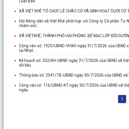
Luật Bảo...
XÃ VIỆT KHÊ TỔ CHỨC LỄ CHÀO CỜ VÀ SINH HOẠT DƯỚI CỜ
Hội Nông dân xã Việt Khê phối hợp với Công ty Cổ phần Tư N
chăm sóc...
XÃ VIỆTKHÊ, THÀNH PHỐ HẢI PHÒNG: BẾ MẠC LỚP BỒI DƯỠ
Công văn số: 1925/UBND-VHXH ngày 31/7/2026 của UBND xã Việ
tại Nhật...
Kế hoạch số: 252/KH-UBND ngày 31/7/2026 của UBND xã Việt K
dữ liệu...
Thông báo số: 2541/TB-UBND ngày 30/7/2026 của UBND xã Việt
Công văn số: 116/UBND-KT ngày 30/7/2026 của UBND xã Việt
ngày...
1