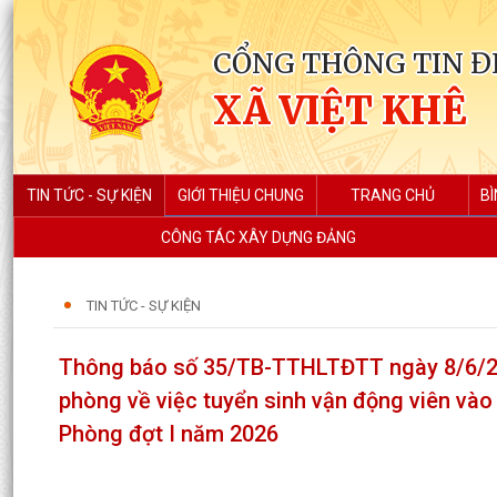
CỔNG THÔNG TIN Đ
XÃ VIỆT KHÊ
TIN TỨC - SỰ KIỆN
GIỚI THIỆU CHUNG
TRANG CHỦ
BÌ
CÔNG TÁC XÂY DỰNG ĐẢNG
TIN TỨC - SỰ KIỆN
Thông báo số 35/TB-TTHLTĐTT ngày 8/6/202
phòng về việc tuyển sinh vận động viên vào
Phòng đợt I năm 2026