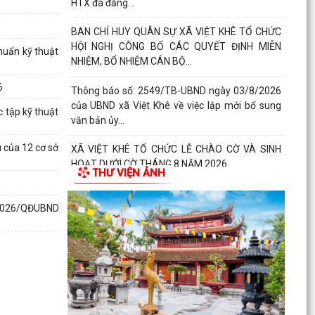
HTX đã đăng...
BAN CHỈ HUY QUÂN SỰ XÃ VIỆT KHÊ TỔ CHỨC
HỘI NGHỊ CÔNG BỐ CÁC QUYẾT ĐỊNH MIỄN
huấn kỹ thuật
NHIỆM, BỔ NHIỆM CÁN BỘ...
6
Thông báo số: 2549/TB-UBND ngày 03/8/2026
của UBND xã Việt Khê về việc lập mới bổ sung
 tập kỹ thuật
văn bản ủy...
 của 12 cơ sở
XÃ VIỆT KHÊ TỔ CHỨC LỄ CHÀO CỜ VÀ SINH
HOẠT DƯỚI CỜ THÁNG 8 NĂM 2026
THƯ VIỆN ẢNH
Báo cáo số 330/BC-UBND ngày 3/8/2026 của
5/2026/QĐUBND
UBND xã Việt Khê Kết quả thực hiện nội dung
Thông báo số...
Hội Nông dân xã Việt Khê phối hợp với Công ty
Cổ phần Tư Nông nghiệp và Xây dựng Hải
Phong tổ chức...
XÃ VIỆTKHÊ, THÀNH PHỐ HẢI PHÒNG: BẾ MẠC