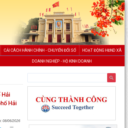
CẢI CÁCH HÀNH CHÍNH - CHUYỂN ĐỔI SỐ
HOẠT ĐỘNG HĐND XÃ
DOANH NGHIỆP - HỘ KINH DOANH
 Hải
phố Hải
08/06/2026