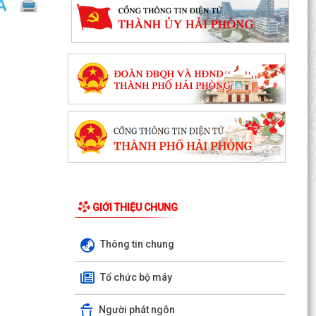
GIỚI THIỆU CHUNG
Thông tin chung
Ủy ban nhân dân xã Việt Khê: Tăng cường triển
khai học tập trực tuyến trên Nền tảng “Bình dân
Tổ chức bộ máy
học...
Người phát ngôn
XÃ VIỆT KHÊ TỔ CHỨC HỘI NGHỊ TUYÊN