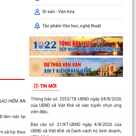
TRUYỀN PHỔ BIẾN PHÁP LUẬT VỀ TRẬT TỰ AN
TOÀN GIAO THÔNG VÀ TRAO...
Di sản - Văn hóa
Thông báo số: 159/TB-TTPVHCC ngày
Tác phẩm Văn học, nghệ thuật
4/8/2026 của UBND xã Việt Khê Niêm yết về việc
Bãi bỏ một số...
Kế hoạch số 105-KH-ĐU ngày 25/5/2026 của
Đảng ủy xã Việt Khê về việc tuyên truyền thực
hiện Chỉ thị...
Thông báo số: 158/TB-TTPVHCC ngày
4/8/2026 của UBND xã Việt Khê Niêm yết về việc
TIN MỚI
Bãi bỏ một số...
Thông báo số: 2553/TB-UBND ngày 04/8/2026
BẢO HIỂM AN
của UBND xã Việt Khê về việc tuyển chọn ứng
viên điều...
 làm việc tại
Báo cáo số: 21/KT-UBND ngày 4/8/2026 của
UBND xã Việt Khê về Danh sách hộ kinh doanh,
m xã hội theo