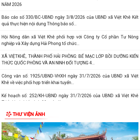
NĂM 2026
Báo cáo số 330/BC-UBND ngày 3/8/2026 của UBND xã Việt Khê Kết
quả thực hiện nội dung Thông báo số...
Hội Nông dân xã Việt Khê phối hợp với Công ty Cổ phần Tư Nông
nghiệp và Xây dựng Hải Phong tổ chức...
XÃ VIỆTKHÊ, THÀNH PHỐ HẢI PHÒNG: BẾ MẠC LỚP BỒI DƯỠNG KIẾN
THỨC QUỐC PHÒNG VÀ AN NINH ĐỐI TƯỢNG 4...
Công văn số: 1925/UBND-VHXH ngày 31/7/2026 của UBND xã Việt
Khê về việc phối hợp triển khai tuyển...
Kế hoạch số: 252/KH-UBND ngày 31/7/2026 của UBND xã Việt Khê
Triển khai chiến dịch 90 ngày làm...
THƯ VIỆN ẢNH
Thông báo số: 157/TB-TTPVHCC ngày 31/7/2026 Niêm yết về việc
phê duyệt quy trình nội bộ giải quyết...
Thông báo số: 2541/TB-UBND ngày 30/7/2026 của UBND xã Việt Khê