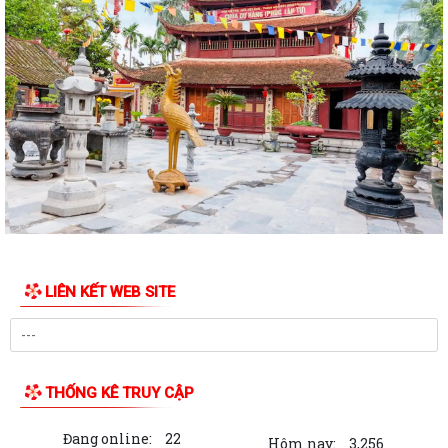
Về việc đình chỉ lưu hành, thu hồi...
Thông báo số: 2542/TB-UBND ngày 30/7/2026 của UBND xã Việt Khê
Về việc đình chỉ lưu hành, thu hồi...
Thông báo số: 2545/TB-UBND ngày 30/7/2026 Về việc đăng ký tiếp
công dân định kỳ tuần 01, tháng...
Kế hoạch số: 250/KH-UBND ngày 30/7/2026 của UBND xã Việt Khê
Triển khai “ Chương trình Chăm sóc sức...
Kế hoạch số: 249/KH-UBND ngày 29/7/2026 về việc thực hiện chương
trình sức khỏe tâm thần năm 2026...
LIÊN KẾT WEB SITE
Kế hoạch số: 248/KH-UBND ngày 29/7/2026 của UBND xã Việt Khê
"Triển khai Chiến dịch 100 ngày tạo...
Kế hoạch số: 238/KH-UBND ngày 28/7/2026 của UBND xã Việt Khê về
việc Tăng cường thực thi hiệu quả...
THỐNG KÊ TRUY CẬP
Kế hoạch: 241/KH-UBND ngày 28/7/2026 của UBND xã Việt Khê về việc
Đang online:
22
Triển khai thực hiện một số hoạt...
Hôm nay:
3,256