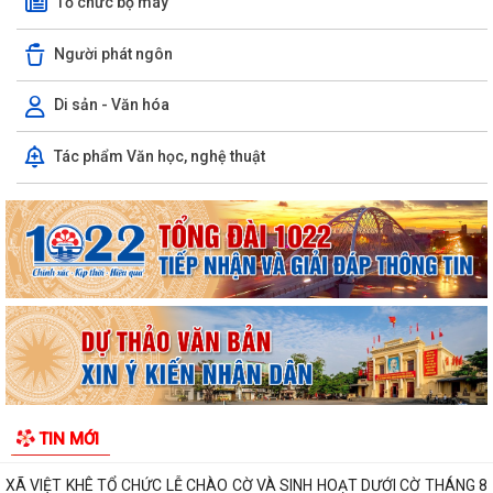
Tổ chức bộ máy
Người phát ngôn
Di sản - Văn hóa
Thông báo số: 159/TB-TTPVHCC ngày 4/8/2026 của UBND xã Việt
Tác phẩm Văn học, nghệ thuật
Khê Niêm yết về việc Bãi bỏ một số...
Thông báo số: 158/TB-TTPVHCC ngày 4/8/2026 của UBND xã Việt
Khê Niêm yết về việc Bãi bỏ một số...
BAN CHỈ HUY QUÂN SỰ XÃ VIỆT KHÊ TỔ CHỨC HỘI NGHỊ CÔNG BỐ
CÁC QUYẾT ĐỊNH MIỄN NHIỆM, BỔ NHIỆM CÁN BỘ...
Báo cáo số: 21/KT-UBND ngày 4/8/2026 của UBND xã Việt Khê về
Danh sách hộ kinh doanh, HTX đã đăng...
Thông báo số: 2549/TB-UBND ngày 03/8/2026 của UBND xã Việt Khê
TIN MỚI
về việc lập mới bổ sung văn bản ủy...
XÃ VIỆT KHÊ TỔ CHỨC LỄ CHÀO CỜ VÀ SINH HOẠT DƯỚI CỜ THÁNG 8