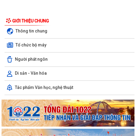
GIỚI THIỆU CHUNG
Thông tin chung
Tổ chức bộ máy
Người phát ngôn
Di sản - Văn hóa
Quyết định số 60/2026/QĐ-UBND ngày 21/7/2026 của UBND thành
Tác phẩm Văn học, nghệ thuật
phố Hải Phòng Ban hành Quy chế quản lý,...
ĐOÀN KHẢO SÁT BAN KINH TẾ - NGÂN SÁCH HĐND XÃ KHẢO SÁT
THỰC TRẠNG HỆ THỐNG THỦY LỢI NỘI ĐỒNG
Kế hoạch rà soát, xác định lại mức độ khuyết tật cho các đối tượng
người khuyết tật đang hưởng trợ...