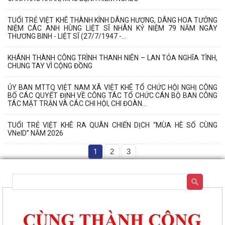
TUỔI TRẺ VIỆT KHÊ THÀNH KÍNH DÂNG HƯƠNG, DÂNG HOA TƯỞNG
NIỆM CÁC ANH HÙNG LIỆT SĨ NHÂN KỶ NIỆM 79 NĂM NGÀY
THƯƠNG BINH - LIỆT SĨ (27/7/1947 -...
KHÁNH THÀNH CÔNG TRÌNH THANH NIÊN – LAN TỎA NGHĨA TÌNH,
CHUNG TAY VÌ CỘNG ĐỒNG
ỦY BAN MTTQ VIỆT NAM XÃ VIỆT KHÊ TỔ CHỨC HỘI NGHỊ CÔNG
BỐ CÁC QUYẾT ĐỊNH VỀ CÔNG TÁC TỔ CHỨC CÁN BỘ BAN CÔNG
TÁC MẶT TRẬN VÀ CÁC CHI HỘI, CHI ĐOÀN...
TUỔI TRẺ VIỆT KHÊ RA QUÂN CHIẾN DỊCH “MÙA HÈ SỐ CÙNG
VNeID” NĂM 2026
1
2
3