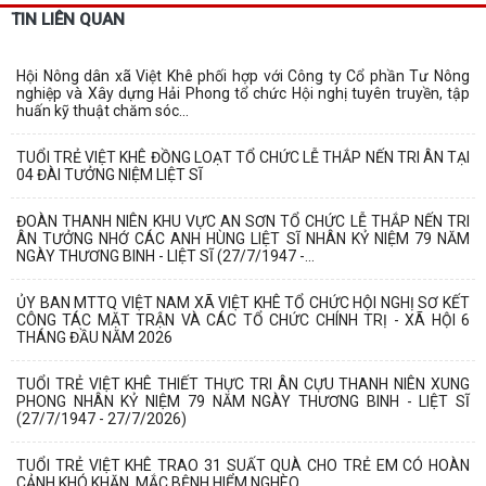
TIN LIÊN QUAN
Hội Nông dân xã Việt Khê phối hợp với Công ty Cổ phần Tư Nông
nghiệp và Xây dựng Hải Phong tổ chức Hội nghị tuyên truyền, tập
huấn kỹ thuật chăm sóc...
TUỔI TRẺ VIỆT KHÊ ĐỒNG LOẠT TỔ CHỨC LỄ THẮP NẾN TRI ÂN TẠI
04 ĐÀI TƯỞNG NIỆM LIỆT SĨ
ĐOÀN THANH NIÊN KHU VỰC AN SƠN TỔ CHỨC LỄ THẮP NẾN TRI
ÂN TƯỞNG NHỚ CÁC ANH HÙNG LIỆT SĨ NHÂN KỶ NIỆM 79 NĂM
NGÀY THƯƠNG BINH - LIỆT SĨ (27/7/1947 -...
ỦY BAN MTTQ VIỆT NAM XÃ VIỆT KHÊ TỔ CHỨC HỘI NGHỊ SƠ KẾT
CÔNG TÁC MẶT TRẬN VÀ CÁC TỔ CHỨC CHÍNH TRỊ - XÃ HỘI 6
THÁNG ĐẦU NĂM 2026
TUỔI TRẺ VIỆT KHÊ THIẾT THỰC TRI ÂN CỰU THANH NIÊN XUNG
PHONG NHÂN KỶ NIỆM 79 NĂM NGÀY THƯƠNG BINH - LIỆT SĨ
(27/7/1947 - 27/7/2026)
TUỔI TRẺ VIỆT KHÊ TRAO 31 SUẤT QUÀ CHO TRẺ EM CÓ HOÀN
CẢNH KHÓ KHĂN, MẮC BỆNH HIỂM NGHÈO