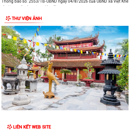
Thông báo số: 2553/TB-UBND ngày 04/8/2026 của UBND xã Việt Khê
về việc tuyển chọn ứng viên điều...
THƯ VIỆN ẢNH
Báo cáo số: 21/KT-UBND ngày 4/8/2026 của UBND xã Việt Khê về
Danh sách hộ kinh doanh, HTX đã đăng...
BAN CHỈ HUY QUÂN SỰ XÃ VIỆT KHÊ TỔ CHỨC HỘI NGHỊ CÔNG BỐ
CÁC QUYẾT ĐỊNH MIỄN NHIỆM, BỔ NHIỆM CÁN BỘ...
Thông báo số: 2549/TB-UBND ngày 03/8/2026 của UBND xã Việt Khê
về việc lập mới bổ sung văn bản ủy...
XÃ VIỆT KHÊ TỔ CHỨC LỄ CHÀO CỜ VÀ SINH HOẠT DƯỚI CỜ THÁNG 8
NĂM 2026
Báo cáo số 330/BC-UBND ngày 3/8/2026 của UBND xã Việt Khê Kết
quả thực hiện nội dung Thông báo số...
Hội Nông dân xã Việt Khê phối hợp với Công ty Cổ phần Tư Nông
nghiệp và Xây dựng Hải Phong tổ chức...
LIÊN KẾT WEB SITE
XÃ VIỆTKHÊ, THÀNH PHỐ HẢI PHÒNG: BẾ MẠC LỚP BỒI DƯỠNG KIẾN