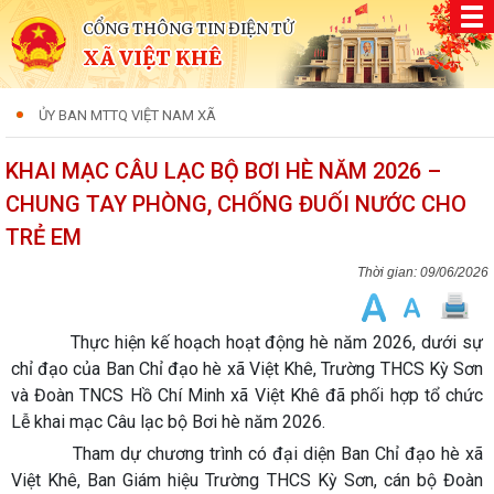
CỔNG THÔNG TIN ĐIỆN TỬ
XÃ VIỆT KHÊ
ỦY BAN MTTQ VIỆT NAM XÃ
KHAI MẠC CÂU LẠC BỘ BƠI HÈ NĂM 2026 –
CHUNG TAY PHÒNG, CHỐNG ĐUỐI NƯỚC CHO
TRẺ EM
09/06/2026
Thực hiện kế hoạch hoạt động hè năm 2026, dưới sự
chỉ đạo của Ban Chỉ đạo hè xã Việt Khê, Trường THCS Kỳ Sơn
và Đoàn TNCS Hồ Chí Minh xã Việt Khê đã phối hợp tổ chức
Lễ khai mạc Câu lạc bộ Bơi hè năm 2026.
Tham dự chương trình có đại diện Ban Chỉ đạo hè xã
Việt Khê, Ban Giám hiệu Trường THCS Kỳ Sơn, cán bộ Đoàn