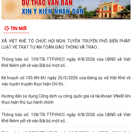
UBND xã Việt Khê tổ chức Hội nghị triển khai Chiến dịch 90 ngày khám
sức khỏe toàn dân kết hợp với...
Ủy ban nhân dân xã Việt Khê: Tăng cường triển khai học tập trực tuyến
TIN MỚI
trên Nền tảng “Bình dân học...
XÃ VIỆT KHÊ TỔ CHỨC HỘI NGHỊ TUYÊN TRUYỀN PHỔ BIẾN PHÁP
LUẬT VỀ TRẬT TỰ AN TOÀN GIAO THÔNG VÀ TRAO...
Thông báo số: 159/TB-TTPVHCC ngày 4/8/2026 của UBND xã Việt
Khê Niêm yết về việc Bãi bỏ một số...
Kế hoạch số 105-KH-ĐU ngày 25/5/2026 của Đảng ủy xã Việt Khê về
việc tuyên truyền thực hiện Chỉ thị...
Hướng dẫn sử dụng Cổng dịch vụ công quốc gia và tài khoản VNeID khi
thực hiện thủ tục hành chính
Thông báo số: 158/TB-TTPVHCC ngày 4/8/2026 của UBND xã Việt
Khê Niêm yết về việc Bãi bỏ một số...