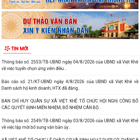
Thông báo số: 159/TB-TTPVHCC ngày 4/8/2026 của UBND xã Việt
Khê Niêm yết về việc Bãi bỏ một số...
Kế hoạch số 105-KH-ĐU ngày 25/5/2026 của Đảng ủy xã Việt Khê về
việc tuyên truyền thực hiện Chỉ thị...
Thông báo số: 158/TB-TTPVHCC ngày 4/8/2026 của UBND xã Việt
TIN MỚI
Khê Niêm yết về việc Bãi bỏ một số...
Thông báo số: 2553/TB-UBND ngày 04/8/2026 của UBND xã Việt Khê
về việc tuyển chọn ứng viên điều...
Báo cáo số: 21/KT-UBND ngày 4/8/2026 của UBND xã Việt Khê về
Danh sách hộ kinh doanh, HTX đã đăng...
BAN CHỈ HUY QUÂN SỰ XÃ VIỆT KHÊ TỔ CHỨC HỘI NGHỊ CÔNG BỐ
CÁC QUYẾT ĐỊNH MIỄN NHIỆM, BỔ NHIỆM CÁN BỘ...
Thông báo số: 2549/TB-UBND ngày 03/8/2026 của UBND xã Việt Khê
về việc lập mới bổ sung văn bản ủy...