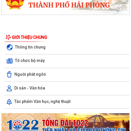
GIỚI THIỆU CHUNG
Thông tin chung
Tổ chức bộ máy
Người phát ngôn
Di sản - Văn hóa
Ủy ban nhân dân xã Việt Khê: Tăng cường triển khai học tập trực tuyến
Tác phẩm Văn học, nghệ thuật
trên Nền tảng “Bình dân học...
XÃ VIỆT KHÊ TỔ CHỨC HỘI NGHỊ TUYÊN TRUYỀN PHỔ BIẾN PHÁP
LUẬT VỀ TRẬT TỰ AN TOÀN GIAO THÔNG VÀ TRAO...