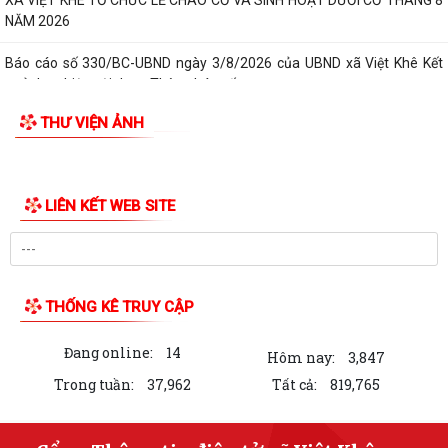
XÃ VIỆT KHÊ TỔ CHỨC LỄ CHÀO CỜ VÀ SINH HOẠT DƯỚI CỜ THÁNG 8
NĂM 2026
Báo cáo số 330/BC-UBND ngày 3/8/2026 của UBND xã Việt Khê Kết
quả thực hiện nội dung Thông báo số...
THƯ VIỆN ẢNH
Hội Nông dân xã Việt Khê phối hợp với Công ty Cổ phần Tư Nông
nghiệp và Xây dựng Hải Phong tổ chức...
XÃ VIỆTKHÊ, THÀNH PHỐ HẢI PHÒNG: BẾ MẠC LỚP BỒI DƯỠNG KIẾN
THỨC QUỐC PHÒNG VÀ AN NINH ĐỐI TƯỢNG 4...
Công văn số: 1925/UBND-VHXH ngày 31/7/2026 của UBND xã Việt
Khê về việc phối hợp triển khai tuyển...
Kế hoạch số: 252/KH-UBND ngày 31/7/2026 của UBND xã Việt Khê
Triển khai chiến dịch 90 ngày làm...
Thông báo số: 157/TB-TTPVHCC ngày 31/7/2026 Niêm yết về việc
phê duyệt quy trình nội bộ giải quyết...
Thông báo số: 2541/TB-UBND ngày 30/7/2026 của UBND xã Việt Khê