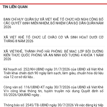
TIN LIÊN QUAN
BAN CHỈ HUY QUÂN SỰ XÃ VIỆT KHÊ TỔ CHỨC HỘI NGHỊ CÔNG BỐ
CÁC QUYẾT ĐỊNH MIỄN NHIỆM, BỔ NHIỆM CÁN BỘ DÂN QUÂN NĂM
2026
XÃ VIỆT KHÊ TỔ CHỨC LỄ CHÀO CỜ VÀ SINH HOẠT DƯỚI CỜ
THÁNG 8 NĂM 2026
XÃ VIỆTKHÊ, THÀNH PHỐ HẢI PHÒNG: BẾ MẠC LỚP BỒI DƯỠNG
KIẾN THỨC QUỐC PHÒNG VÀ AN NINH ĐỐI TƯỢNG 4 KHÓA 1 NĂM
2026
Kế hoạch số: 252/KH-UBND ngày 31/7/2026 của UBND xã Việt Khê
Triển khai chiến dịch 90 ngày làm sạch, làm giàu, chuẩn hóa dữ liệu
của 12 cơ sở dữ liệu...
Công văn số: 116/UBND-KT ngày 30/7/2026 của UBND xã Việt Khê
V/v công khai thông tin, tuyên truyền nội dung Quyết định số
55/2026/QĐUBND ngày...
Thông báo số: 2545/TB-UBND ngày 30/7/2026 Về việc đăng ký tiếp