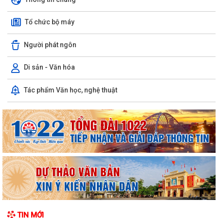
Tổ chức bộ máy
Người phát ngôn
Di sản - Văn hóa
Ủy ban nhân dân xã Việt Khê: Tăng cường triển khai học tập trực tuyến
Tác phẩm Văn học, nghệ thuật
trên Nền tảng “Bình dân học...
XÃ VIỆT KHÊ TỔ CHỨC HỘI NGHỊ TUYÊN TRUYỀN PHỔ BIẾN PHÁP
LUẬT VỀ TRẬT TỰ AN TOÀN GIAO THÔNG VÀ TRAO...
Thông báo số: 159/TB-TTPVHCC ngày 4/8/2026 của UBND xã Việt
Khê Niêm yết về việc Bãi bỏ một số...
Kế hoạch số 105-KH-ĐU ngày 25/5/2026 của Đảng ủy xã Việt Khê về
việc tuyên truyền thực hiện Chỉ thị...
Thông báo số: 158/TB-TTPVHCC ngày 4/8/2026 của UBND xã Việt
TIN MỚI
Khê Niêm yết về việc Bãi bỏ một số...