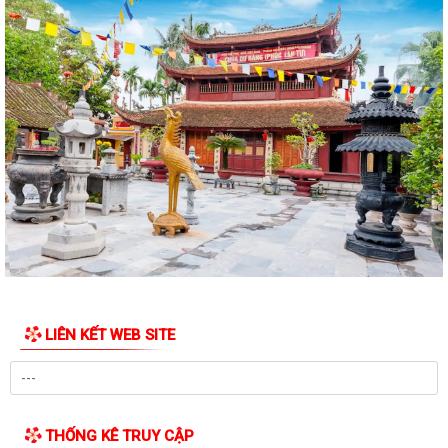
XÃ VIỆTKHÊ, THÀNH PHỐ HẢI PHÒNG: BẾ MẠC LỚP BỒI DƯỠNG KIẾN
THỨC QUỐC PHÒNG VÀ AN NINH ĐỐI TƯỢNG 4...
Công văn số: 1925/UBND-VHXH ngày 31/7/2026 của UBND xã Việt
Khê về việc phối hợp triển khai tuyển...
Kế hoạch số: 252/KH-UBND ngày 31/7/2026 của UBND xã Việt Khê
Triển khai chiến dịch 90 ngày làm...
Thông báo số: 157/TB-TTPVHCC ngày 31/7/2026 Niêm yết về việc
phê duyệt quy trình nội bộ giải quyết...
Thông báo số: 2541/TB-UBND ngày 30/7/2026 của UBND xã Việt Khê
Về việc đình chỉ lưu hành, thu hồi...
LIÊN KẾT WEB SITE
Thông báo số: 2542/TB-UBND ngày 30/7/2026 của UBND xã Việt Khê
Về việc đình chỉ lưu hành, thu hồi...
Thông báo số: 2545/TB-UBND ngày 30/7/2026 Về việc đăng ký tiếp
công dân định kỳ tuần 01, tháng...
THỐNG KÊ TRUY CẬP