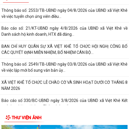
Thông báo số: 2553/TB-UBND ngày 04/8/2026 của UBND xã Việt Khê
về việc tuyển chọn ứng viên điều...
Báo cáo số: 21/KT-UBND ngày 4/8/2026 của UBND xã Việt Khê về
Danh sách hộ kinh doanh, HTX đã đăng...
BAN CHỈ HUY QUÂN SỰ XÃ VIỆT KHÊ TỔ CHỨC HỘI NGHỊ CÔNG BỐ
CÁC QUYẾT ĐỊNH MIỄN NHIỆM, BỔ NHIỆM CÁN BỘ...
Thông báo số: 2549/TB-UBND ngày 03/8/2026 của UBND xã Việt Khê
về việc lập mới bổ sung văn bản ủy...
XÃ VIỆT KHÊ TỔ CHỨC LỄ CHÀO CỜ VÀ SINH HOẠT DƯỚI CỜ THÁNG 8
NĂM 2026
Báo cáo số 330/BC-UBND ngày 3/8/2026 của UBND xã Việt Khê Kết
quả thực hiện nội dung Thông báo số...
THƯ VIỆN ẢNH
Hội Nông dân xã Việt Khê phối hợp với Công ty Cổ phần Tư Nông
nghiệp và Xây dựng Hải Phong tổ chức...