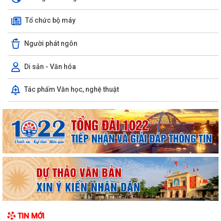
Tổ chức bộ máy
Người phát ngôn
Di sản - Văn hóa
Ủy ban nhân dân xã Việt Khê: Tăng cường triển khai học tập trực tuyến
Tác phẩm Văn học, nghệ thuật
trên Nền tảng “Bình dân học...
XÃ VIỆT KHÊ TỔ CHỨC HỘI NGHỊ TUYÊN TRUYỀN PHỔ BIẾN PHÁP
LUẬT VỀ TRẬT TỰ AN TOÀN GIAO THÔNG VÀ TRAO...
Thông báo số: 159/TB-TTPVHCC ngày 4/8/2026 của UBND xã Việt
Khê Niêm yết về việc Bãi bỏ một số...
Kế hoạch số 105-KH-ĐU ngày 25/5/2026 của Đảng ủy xã Việt Khê về
việc tuyên truyền thực hiện Chỉ thị...
Thông báo số: 158/TB-TTPVHCC ngày 4/8/2026 của UBND xã Việt
TIN MỚI
Khê Niêm yết về việc Bãi bỏ một số...