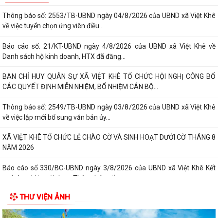
Thông báo số: 2553/TB-UBND ngày 04/8/2026 của UBND xã Việt Khê
về việc tuyển chọn ứng viên điều...
Báo cáo số: 21/KT-UBND ngày 4/8/2026 của UBND xã Việt Khê về
Danh sách hộ kinh doanh, HTX đã đăng...
BAN CHỈ HUY QUÂN SỰ XÃ VIỆT KHÊ TỔ CHỨC HỘI NGHỊ CÔNG BỐ
CÁC QUYẾT ĐỊNH MIỄN NHIỆM, BỔ NHIỆM CÁN BỘ...
Thông báo số: 2549/TB-UBND ngày 03/8/2026 của UBND xã Việt Khê
về việc lập mới bổ sung văn bản ủy...
XÃ VIỆT KHÊ TỔ CHỨC LỄ CHÀO CỜ VÀ SINH HOẠT DƯỚI CỜ THÁNG 8
NĂM 2026
Báo cáo số 330/BC-UBND ngày 3/8/2026 của UBND xã Việt Khê Kết
quả thực hiện nội dung Thông báo số...
THƯ VIỆN ẢNH
Hội Nông dân xã Việt Khê phối hợp với Công ty Cổ phần Tư Nông
nghiệp và Xây dựng Hải Phong tổ chức...