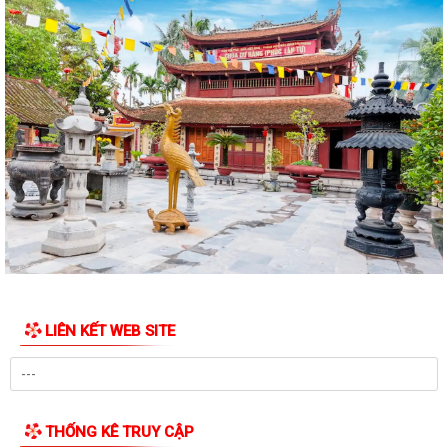
XÃ VIỆTKHÊ, THÀNH PHỐ HẢI PHÒNG: BẾ MẠC LỚP BỒI DƯỠNG KIẾN
THỨC QUỐC PHÒNG VÀ AN NINH ĐỐI TƯỢNG 4...
Công văn số: 1925/UBND-VHXH ngày 31/7/2026 của UBND xã Việt
Khê về việc phối hợp triển khai tuyển...
Kế hoạch số: 252/KH-UBND ngày 31/7/2026 của UBND xã Việt Khê
Triển khai chiến dịch 90 ngày làm...
Thông báo số: 157/TB-TTPVHCC ngày 31/7/2026 Niêm yết về việc
phê duyệt quy trình nội bộ giải quyết...
Thông báo số: 2541/TB-UBND ngày 30/7/2026 của UBND xã Việt Khê
Về việc đình chỉ lưu hành, thu hồi...
LIÊN KẾT WEB SITE
Thông báo số: 2542/TB-UBND ngày 30/7/2026 của UBND xã Việt Khê
Về việc đình chỉ lưu hành, thu hồi...
Thông báo số: 2545/TB-UBND ngày 30/7/2026 Về việc đăng ký tiếp
công dân định kỳ tuần 01, tháng...
THỐNG KÊ TRUY CẬP