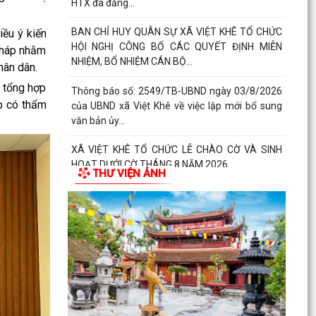
HTX đã đăng...
BAN CHỈ HUY QUÂN SỰ XÃ VIỆT KHÊ TỔ CHỨC
ều ý kiến
HỘI NGHỊ CÔNG BỐ CÁC QUYẾT ĐỊNH MIỄN
 pháp nhằm
NHIỆM, BỔ NHIỆM CÁN BỘ...
hân dân.
 tổng hợp
Thông báo số: 2549/TB-UBND ngày 03/8/2026
ấp có thẩm
của UBND xã Việt Khê về việc lập mới bổ sung
văn bản ủy...
XÃ VIỆT KHÊ TỔ CHỨC LỄ CHÀO CỜ VÀ SINH
HOẠT DƯỚI CỜ THÁNG 8 NĂM 2026
THƯ VIỆN ẢNH
Báo cáo số 330/BC-UBND ngày 3/8/2026 của
UBND xã Việt Khê Kết quả thực hiện nội dung
Thông báo số...
Hội Nông dân xã Việt Khê phối hợp với Công ty
Cổ phần Tư Nông nghiệp và Xây dựng Hải
Phong tổ chức...
XÃ VIỆTKHÊ, THÀNH PHỐ HẢI PHÒNG: BẾ MẠC