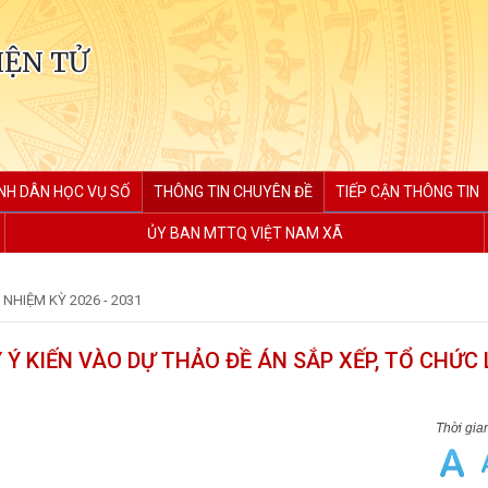
IỆN TỬ
NH DÂN HỌC VỤ SỐ
THÔNG TIN CHUYÊN ĐỀ
TIẾP CẬN THÔNG TIN
ỦY BAN MTTQ VIỆT NAM XÃ
NHIỆM KỲ 2026 - 2031
 Ý KIẾN VÀO DỰ THẢO ĐỀ ÁN SẮP XẾP, TỔ CHỨC 