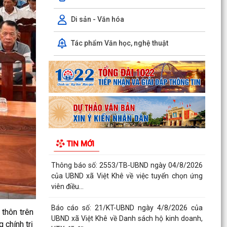
TRUYỀN PHỔ BIẾN PHÁP LUẬT VỀ TRẬT TỰ AN
TOÀN GIAO THÔNG VÀ TRAO...
Di sản - Văn hóa
Thông báo số: 159/TB-TTPVHCC ngày
Tác phẩm Văn học, nghệ thuật
4/8/2026 của UBND xã Việt Khê Niêm yết về việc
Bãi bỏ một số...
Kế hoạch số 105-KH-ĐU ngày 25/5/2026 của
Đảng ủy xã Việt Khê về việc tuyên truyền thực
hiện Chỉ thị...
Thông báo số: 158/TB-TTPVHCC ngày
4/8/2026 của UBND xã Việt Khê Niêm yết về việc
TIN MỚI
Bãi bỏ một số...
Thông báo số: 2553/TB-UBND ngày 04/8/2026
của UBND xã Việt Khê về việc tuyển chọn ứng
viên điều...
Báo cáo số: 21/KT-UBND ngày 4/8/2026 của
thôn trên
UBND xã Việt Khê về Danh sách hộ kinh doanh,
 chính trị