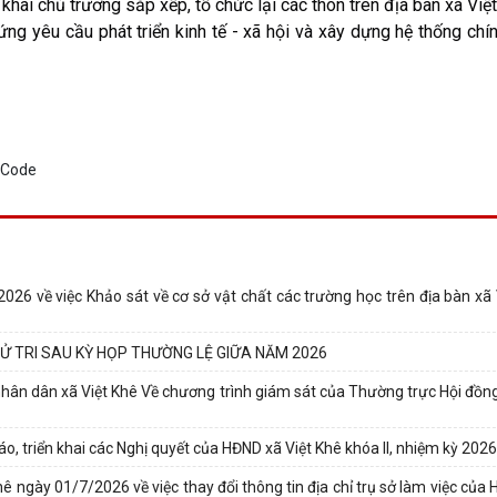
i chủ trương sắp xếp, tổ chức lại các thôn trên địa bàn xã Việ
g yêu cầu phát triển kinh tế - xã hội và xây dựng hệ thống chín
26 về việc Khảo sát về cơ sở vật chất các trường học trên địa bàn xã
 CỬ TRI SAU KỲ HỌP THƯỜNG LỆ GIỮA NĂM 2026
ân dân xã Việt Khê Về chương trình giám sát của Thường trực Hội đồn
 triển khai các Nghị quyết của HĐND xã Việt Khê khóa II, nhiệm kỳ 202
ngày 01/7/2026 về việc thay đổi thông tin địa chỉ trụ sở làm việc của 