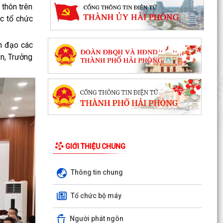
thôn trên
c tổ chức
h đạo các
ôn, Trưởng
GIỚI THIỆU CHUNG
Thông tin chung
Ủy ban nhân dân xã Việt Khê: Tăng cường triển
khai học tập trực tuyến trên Nền tảng “Bình dân
Tổ chức bộ máy
học...
Người phát ngôn
XÃ VIỆT KHÊ TỔ CHỨC HỘI NGHỊ TUYÊN