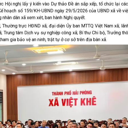
nghị lấy ý kiến vào Dự thảo Đề án sắp xếp, tổ chức lại các 
iện Kế hoạch số 159/KH-UBND ngày 29/5/2026 của UBND xã về việ
ng nhân dân xã xem xét, ban hành Nghị quyết.
ường trực HĐND xã; đại diện Ủy ban MTTQ Việt Nam xã; lãn
ã; Trung tâm Dịch vụ sự nghiệp công xã; Bí thư Chi bộ, Trưởng th
am gia bảo vệ an ninh, trật tự ở cơ sở trên địa bàn xã.