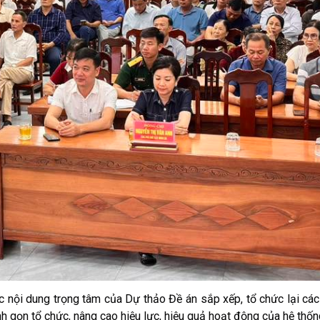
 dung trọng tâm của Dự thảo Đề án sắp xếp, tổ chức lại các 
nh gọn tổ chức, nâng cao hiệu lực, hiệu quả hoạt động của hệ thống