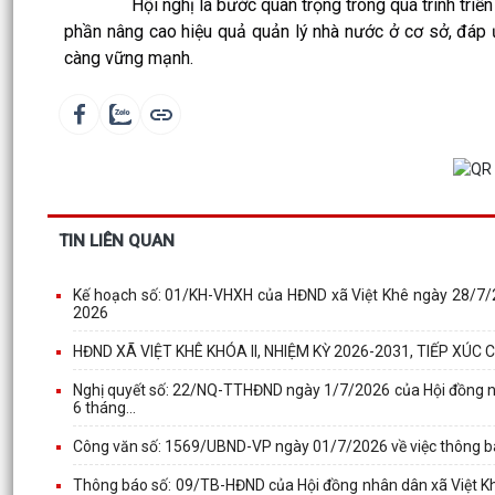
Hội nghị là bước quan trọng trong quá trình triển kha
phần nâng cao hiệu quả quản lý nhà nước ở cơ sở, đáp ứn
càng vững mạnh.
TIN LIÊN QUAN
Kế hoạch số: 01/KH-VHXH của HĐND xã Việt Khê ngày 28/7/20
2026
HĐND XÃ VIỆT KHÊ KHÓA II, NHIỆM KỲ 2026-2031, TIẾP XÚC
Nghị quyết số: 22/NQ-TTHĐND ngày 1/7/2026 của Hội đồng nh
6 tháng...
Công văn số: 1569/UBND-VP ngày 01/7/2026 về việc thông báo,
Thông báo số: 09/TB-HĐND của Hội đồng nhân dân xã Việt Khê 