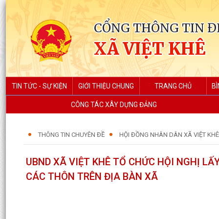
CỔNG THÔNG TIN Đ
XÃ VIỆT KHÊ
TIN TỨC - SỰ KIỆN
GIỚI THIỆU CHUNG
TRANG CHỦ
BÌ
CÔNG TÁC XÂY DỰNG ĐẢNG
THÔNG TIN CHUYÊN ĐỀ
HỘI ĐỒNG NHÂN DÂN XÃ VIỆT KHÊ 
UBND XÃ VIỆT KHÊ TỔ CHỨC HỘI NGHỊ LẤY
CÁC THÔN TRÊN ĐỊA BÀN XÃ