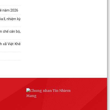
Kế hoạch: 241/KH-UBND ngày 28/7/2026 của
UBND xã Việt Khê về việc Triển khai thực hiện
Khê năm 2026
một số hoạt...
 II, nhiệm kỳ
Kế hoạch số: 240/KH-UBND ngày 28/7/2026
của UBND xã Việt Khê Triển khai Đợt cao điểm
n chế cán bộ,
"90 ngày tăng...
h xã Việt Khê
THAM GIA BHXH, BHYT HÔM NAY – AN TÂM
CHO NGÀY MAI
Thông báo số: 152/TB-TTPVHCC ngày
28/7/2026 của UBND xã Việt Khê Niêm yết về
việc công bố danh mục...
Thông báo số: 153/TB-TTPVHCC ngày
28/7/2026 của UBND xã Việt Khê Niêm yết về
việc phê duyệt phương...
Kế hoạch số: 01/KH-VHXH của HĐND xã Việt Khê
ngày 28/7/2026 về việc Khảo sát về cơ sở vật