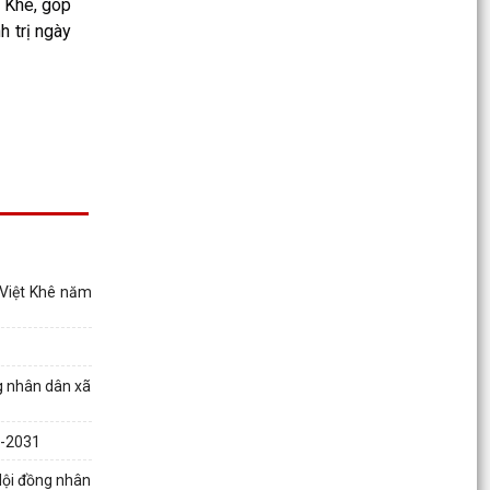
t Khê, góp
thu hồi...
h trị ngày
Thông báo số: 2545/TB-UBND ngày 30/7/2026
Về việc đăng ký tiếp công dân định kỳ tuần 01,
tháng...
Kế hoạch số: 250/KH-UBND ngày 30/7/2026
của UBND xã Việt Khê Triển khai “ Chương trình
Chăm sóc sức...
Kế hoạch số: 249/KH-UBND ngày 29/7/2026 về
việc thực hiện chương trình sức khỏe tâm thần
năm 2026...
 Việt Khê năm
Kế hoạch số: 248/KH-UBND ngày 29/7/2026
của UBND xã Việt Khê "Triển khai Chiến dịch 100
ngày tạo...
g nhân dân xã
Kế hoạch số: 238/KH-UBND ngày 28/7/2026
của UBND xã Việt Khê về việc Tăng cường thực
6-2031
thi hiệu quả...
Hội đồng nhân