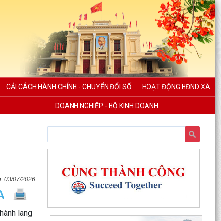
khai học tập trực tuyến trên Nền tảng “Bình dân
học...
XÃ VIỆT KHÊ TỔ CHỨC HỘI NGHỊ TUYÊN
TRUYỀN PHỔ BIẾN PHÁP LUẬT VỀ TRẬT TỰ AN
TOÀN GIAO THÔNG VÀ TRAO...
Thông báo số: 159/TB-TTPVHCC ngày
CẢI CÁCH HÀNH CHÍNH - CHUYỂN ĐỔI SỐ
HOẠT ĐỘNG HĐND XÃ
4/8/2026 của UBND xã Việt Khê Niêm yết về việc
Bãi bỏ một số...
DOANH NGHIỆP - HỘ KINH DOANH
Kế hoạch số 105-KH-ĐU ngày 25/5/2026 của
Đảng ủy xã Việt Khê về việc tuyên truyền thực
hiện Chỉ thị...
Thông báo số: 158/TB-TTPVHCC ngày
4/8/2026 của UBND xã Việt Khê Niêm yết về việc
03/07/2026
Bãi bỏ một số...
Thông báo số: 2553/TB-UBND ngày 04/8/2026
của UBND xã Việt Khê về việc tuyển chọn ứng
 hành lang