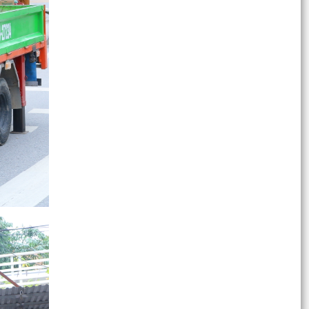
việc công bố danh mục...
XÃ VIỆT KHÊ TRANG TRỌNG DÂNG HƯƠNG
TƯỞNG NIỆM CÁC ANH HÙNG LIỆT SĨ NHÂN
NGÀY 27/7
TUỔI TRẺ VIỆT KHÊ ĐỒNG LOẠT TỔ CHỨC LỄ
THẮP NẾN TRI ÂN TẠI 04 ĐÀI TƯỞNG NIỆM LIỆT
SĨ
ĐOÀN THANH NIÊN KHU VỰC AN SƠN TỔ CHỨC
LỄ THẮP NẾN TRI ÂN TƯỞNG NHỚ CÁC ANH
HÙNG LIỆT SĨ NHÂN KỶ...
Kế hoạch số: 181/KH-UBND ngày 26/6/2026
của UBND xã Việt Khê Triển khai thực hiện Mô
hình "Trường...
LAN TỎA TRUYỀN THỐNG “UỐNG NƯỚC NHỚ
NGUỒN” – XÃ VIỆT KHÊ TỔ CHỨC THĂM, TẶNG
QUÀ CÁC GIA ĐÌNH CHÍNH...