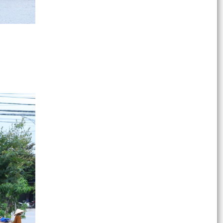
Đảng ủy xã Việt Khê về tuyên truyền, hưởng ứng
Giải báo...
Thông báo số: 537/TB-UBND ngày 27/7/2026
Về việc đề cử doanh nghiệp tham gia xét chọn
và vinh danh...
Thông báo số: 150/TB-TTPVHCC ngày
27/7/2026 của UBND xã Việt Khê Niêm yết về
việc công bố thủ tục...
Thông báo số: 149/TB-TTPVHCC ngày
27/7/2026 của UBND xã Việt Khê Niêm yết về
việc công bố danh mục...
Thông báo số: 148/TB-TTPVHCC ngày
27/7/2026 của UBND xã Việt Khê Niêm yết về
việc ủy quyền cho Giám...
Thông báo số: 146/TB-TTPVHCC ngày
27/7/2026 của UBND xã Việt Khê Niêm yết về