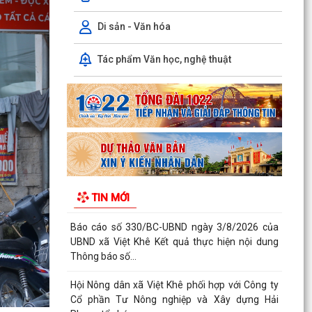
Cổ phần Tư Nông nghiệp và Xây dựng Hải
Phong tổ chức...
Di sản - Văn hóa
XÃ VIỆTKHÊ, THÀNH PHỐ HẢI PHÒNG: BẾ MẠC
Tác phẩm Văn học, nghệ thuật
LỚP BỒI DƯỠNG KIẾN THỨC QUỐC PHÒNG VÀ
AN NINH ĐỐI TƯỢNG 4...
Công văn số: 1925/UBND-VHXH ngày
31/7/2026 của UBND xã Việt Khê về việc phối
hợp triển khai tuyển...
Kế hoạch số: 252/KH-UBND ngày 31/7/2026
của UBND xã Việt Khê Triển khai chiến dịch 90
TIN MỚI
ngày làm...
Thông báo số: 157/TB-TTPVHCC ngày
31/7/2026 Niêm yết về việc phê duyệt quy trình
nội bộ giải quyết...
Thông báo số: 2541/TB-UBND ngày 30/7/2026
của UBND xã Việt Khê Về việc đình chỉ lưu hành,