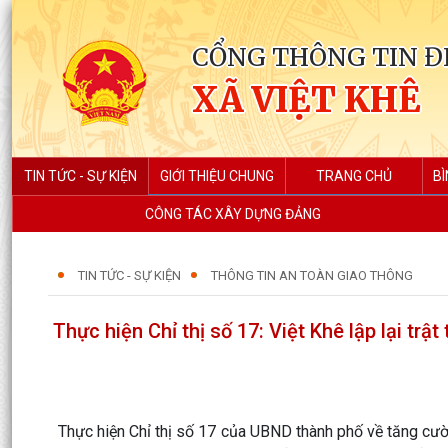
CỔNG THÔNG TIN Đ
XÃ VIỆT KHÊ
TIN TỨC - SỰ KIỆN
GIỚI THIỆU CHUNG
TRANG CHỦ
BÌ
CÔNG TÁC XÂY DỰNG ĐẢNG
TIN TỨC - SỰ KIỆN
THÔNG TIN AN TOÀN GIAO THÔNG
Thực hiện Chỉ thị số 17: Việt Khê lập lại trậ
Thực hiện Chỉ thị số 17 của UBND thành phố về tăng cường