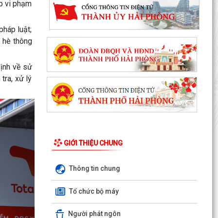
viên điều...
ợp vi phạm
Báo cáo số: 21/KT-UBND ngày 4/8/2026 của
pháp luật;
UBND xã Việt Khê về Danh sách hộ kinh doanh,
a hè thông
HTX đã đăng...
BAN CHỈ HUY QUÂN SỰ XÃ VIỆT KHÊ TỔ CHỨC
định về sử
HỘI NGHỊ CÔNG BỐ CÁC QUYẾT ĐỊNH MIỄN
tra, xử lý
NHIỆM, BỔ NHIỆM CÁN BỘ...
Thông báo số: 2549/TB-UBND ngày 03/8/2026
của UBND xã Việt Khê về việc lập mới bổ sung
văn bản ủy...
XÃ VIỆT KHÊ TỔ CHỨC LỄ CHÀO CỜ VÀ SINH
GIỚI THIỆU CHUNG
HOẠT DƯỚI CỜ THÁNG 8 NĂM 2026
Thông tin chung
Báo cáo số 330/BC-UBND ngày 3/8/2026 của
UBND xã Việt Khê Kết quả thực hiện nội dung
Tổ chức bộ máy
Thông báo số...
Người phát ngôn
Hội Nông dân xã Việt Khê phối hợp với Công ty