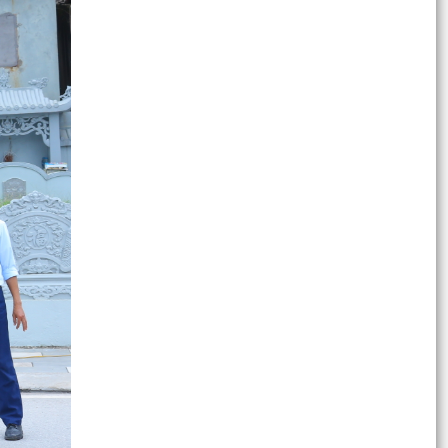
việc phê duyệt phương...
Kế hoạch số: 01/KH-VHXH của HĐND xã Việt Khê
ngày 28/7/2026 về việc Khảo sát về cơ sở vật
chất các...
CHUNG TAY CHĂM SÓC, NUÔI DƯỠNG VÀ BẢO
VỆ TRẺ EM – VÌ MỘT TƯƠNG LAI TƯƠI SÁNG
Thông báo số: 154/TB-TTPVHCC ngày
27/7/2026 của UBND xã Việt Khê Niêm yết về
việc công bố danh mục...
Thông báo số: 155/TB-TTPVHCC ngày
27/7/2026 của UBND xã Việt Khê Niêm yết về
việc công bố danh mục...
Thông báo số: 156/TB-TTPVHCC ngày
27/7/2026 Niêm yết về việc Quy định hệ số điều
chỉnh mức thu nhập...
Kế hoạch số: 133-KH/ĐU ngày 27/7/2026 của