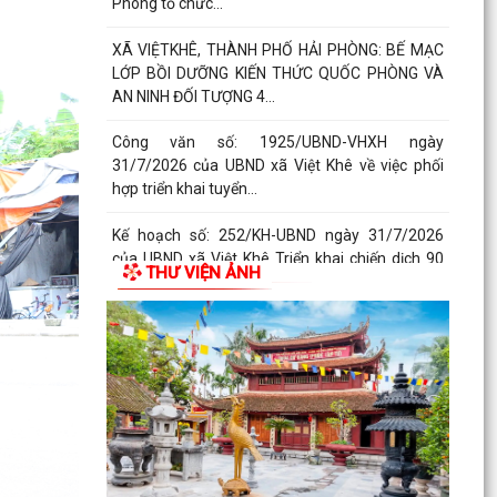
thu hồi...
Thông báo số: 2542/TB-UBND ngày 30/7/2026
của UBND xã Việt Khê Về việc đình chỉ lưu hành,
thu hồi...
Thông báo số: 2545/TB-UBND ngày 30/7/2026
Về việc đăng ký tiếp công dân định kỳ tuần 01,
tháng...
Kế hoạch số: 250/KH-UBND ngày 30/7/2026
của UBND xã Việt Khê Triển khai “ Chương trình
THƯ VIỆN ẢNH
Chăm sóc sức...
Kế hoạch số: 249/KH-UBND ngày 29/7/2026 về
việc thực hiện chương trình sức khỏe tâm thần
năm 2026...
Kế hoạch số: 248/KH-UBND ngày 29/7/2026
của UBND xã Việt Khê "Triển khai Chiến dịch 100
ngày tạo...