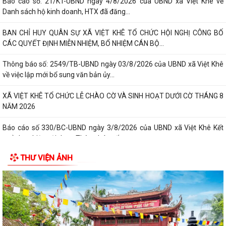
Báo cáo số: 21/KT-UBND ngày 4/8/2026 của UBND xã Việt Khê về
Danh sách hộ kinh doanh, HTX đã đăng...
BAN CHỈ HUY QUÂN SỰ XÃ VIỆT KHÊ TỔ CHỨC HỘI NGHỊ CÔNG BỐ
CÁC QUYẾT ĐỊNH MIỄN NHIỆM, BỔ NHIỆM CÁN BỘ...
Thông báo số: 2549/TB-UBND ngày 03/8/2026 của UBND xã Việt Khê
về việc lập mới bổ sung văn bản ủy...
XÃ VIỆT KHÊ TỔ CHỨC LỄ CHÀO CỜ VÀ SINH HOẠT DƯỚI CỜ THÁNG 8
NĂM 2026
Báo cáo số 330/BC-UBND ngày 3/8/2026 của UBND xã Việt Khê Kết
quả thực hiện nội dung Thông báo số...
THƯ VIỆN ẢNH
Hội Nông dân xã Việt Khê phối hợp với Công ty Cổ phần Tư Nông
nghiệp và Xây dựng Hải Phong tổ chức...
XÃ VIỆTKHÊ, THÀNH PHỐ HẢI PHÒNG: BẾ MẠC LỚP BỒI DƯỠNG KIẾN
THỨC QUỐC PHÒNG VÀ AN NINH ĐỐI TƯỢNG 4...
Công văn số: 1925/UBND-VHXH ngày 31/7/2026 của UBND xã Việt