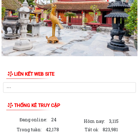
Khê về việc phối hợp triển khai tuyển...
Kế hoạch số: 252/KH-UBND ngày 31/7/2026 của UBND xã Việt Khê
Triển khai chiến dịch 90 ngày làm...
Thông báo số: 157/TB-TTPVHCC ngày 31/7/2026 Niêm yết về việc
phê duyệt quy trình nội bộ giải quyết...
Thông báo số: 2541/TB-UBND ngày 30/7/2026 của UBND xã Việt Khê
Về việc đình chỉ lưu hành, thu hồi...
LIÊN KẾT WEB SITE
Thông báo số: 2542/TB-UBND ngày 30/7/2026 của UBND xã Việt Khê
Về việc đình chỉ lưu hành, thu hồi...
Thông báo số: 2545/TB-UBND ngày 30/7/2026 Về việc đăng ký tiếp
công dân định kỳ tuần 01, tháng...
THỐNG KÊ TRUY CẬP
Kế hoạch số: 250/KH-UBND ngày 30/7/2026 của UBND xã Việt Khê
Đang online:
24
Triển khai “ Chương trình Chăm sóc sức...
Hôm nay:
3,115
Trong tuần:
42,178
Tất cả:
823,981
Kế hoạch số: 249/KH-UBND ngày 29/7/2026 về việc thực hiện chương