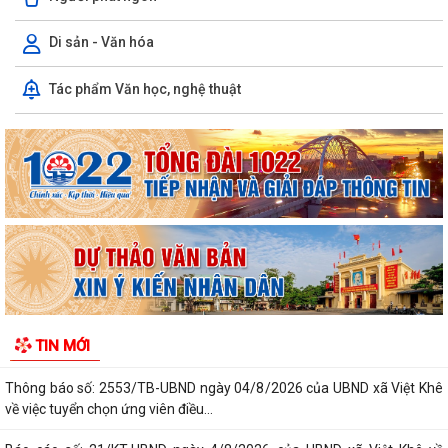
Di sản - Văn hóa
Ủy ban nhân dân xã Việt Khê: Tăng cường triển khai học tập trực tuyến
Tác phẩm Văn học, nghệ thuật
trên Nền tảng “Bình dân học...
XÃ VIỆT KHÊ TỔ CHỨC HỘI NGHỊ TUYÊN TRUYỀN PHỔ BIẾN PHÁP
LUẬT VỀ TRẬT TỰ AN TOÀN GIAO THÔNG VÀ TRAO...
Thông báo số: 159/TB-TTPVHCC ngày 4/8/2026 của UBND xã Việt
Khê Niêm yết về việc Bãi bỏ một số...
Kế hoạch số 105-KH-ĐU ngày 25/5/2026 của Đảng ủy xã Việt Khê về
việc tuyên truyền thực hiện Chỉ thị...
Thông báo số: 158/TB-TTPVHCC ngày 4/8/2026 của UBND xã Việt
TIN MỚI
Khê Niêm yết về việc Bãi bỏ một số...
Thông báo số: 2553/TB-UBND ngày 04/8/2026 của UBND xã Việt Khê
về việc tuyển chọn ứng viên điều...