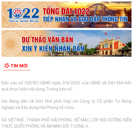
Báo cáo số: 21/KT-UBND ngày 4/8/2026 của UBND xã Việt Khê về
Danh sách hộ kinh doanh, HTX đã đăng...
BAN CHỈ HUY QUÂN SỰ XÃ VIỆT KHÊ TỔ CHỨC HỘI NGHỊ CÔNG BỐ CÁC
QUYẾT ĐỊNH MIỄN NHIỆM, BỔ NHIỆM CÁN BỘ...
Thông báo số: 2549/TB-UBND ngày 03/8/2026 của UBND xã Việt Khê
về việc lập mới bổ sung văn bản ủy...
XÃ VIỆT KHÊ TỔ CHỨC LỄ CHÀO CỜ VÀ SINH HOẠT DƯỚI CỜ THÁNG 8
TIN MỚI
NĂM 2026
Báo cáo số 330/BC-UBND ngày 3/8/2026 của UBND xã Việt Khê Kết
quả thực hiện nội dung Thông báo số...
Hội Nông dân xã Việt Khê phối hợp với Công ty Cổ phần Tư Nông
nghiệp và Xây dựng Hải Phong tổ chức...
XÃ VIỆTKHÊ, THÀNH PHỐ HẢI PHÒNG: BẾ MẠC LỚP BỒI DƯỠNG KIẾN
THỨC QUỐC PHÒNG VÀ AN NINH ĐỐI TƯỢNG 4...