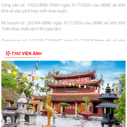
Công văn số: 1925/UBND-VHXH ngày 31/7/2026 của UBND xã Việt
Khê về việc phối hợp triển khai tuyển...
Kế hoạch số: 252/KH-UBND ngày 31/7/2026 của UBND xã Việt Khê
Triển khai chiến dịch 90 ngày làm...
Thông báo số: 157/TB-TTPVHCC ngày 31/7/2026 Niêm yết về việc
phê duyệt quy trình nội bộ giải quyết...
THƯ VIỆN ẢNH
Thông báo số: 2541/TB-UBND ngày 30/7/2026 của UBND xã Việt Khê
Về việc đình chỉ lưu hành, thu hồi...
Thông báo số: 2542/TB-UBND ngày 30/7/2026 của UBND xã Việt Khê
Về việc đình chỉ lưu hành, thu hồi...
Thông báo số: 2545/TB-UBND ngày 30/7/2026 Về việc đăng ký tiếp
công dân định kỳ tuần 01, tháng...
Kế hoạch số: 250/KH-UBND ngày 30/7/2026 của UBND xã Việt Khê
Triển khai “ Chương trình Chăm sóc sức...
Kế hoạch số: 249/KH-UBND ngày 29/7/2026 về việc thực hiện