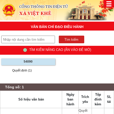
CỔNG THÔNG TIN ĐIỆN TỬ
XÃ VIỆT KHÊ
VĂN BẢN CHỈ ĐẠO ĐIỀU HÀNH
TÌM KIẾM NÂNG CAO (ẤN VÀO ĐỂ MỞ)
54090
Quyết định (1)
Tổng số: 1
Ngày
Tệp
Trích
SL
Số hiệu văn bản
ban
đính
yếu
tải
hành
kèm
Quyết