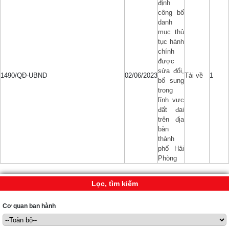
định
công bố
danh
mục thủ
tục hành
chính
được
sửa đổi,
1490/QĐ-UBND
02/06/2023
Tải về
1
bổ sung
trong
lĩnh vực
đất đai
trên địa
bàn
thành
phố Hải
Phòng
Lọc, tìm kiếm
Cơ quan ban hành