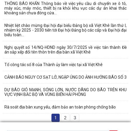
THÔNG BÁO KHẨN Thông báo về việc yêu cầu di chuyển xe ô tô,
máy xúc, máy móc, thiết bị ra khỏi khu vực các dự án khai thác
khoáng sản chưa đóng cửa...
Nhiệt liệt chào mừng Đại hội đại biểu Đảng bộ xã Việt Khê lần thứ I,
nhiệm kỳ 2025 - 2030 tiến tới Đại hội Đảng bộ các cấp và Đại hội đại
biểu toàn...
Nghị quyết số 14/NQ-HDND ngày 30/7/2025 về việc tán thành Đề
án sắp xếp đổi tên thôn trên địa bàn xã Việt Khê
Tổ công tác số 8 của Thành ủy làm việc tại xã Việt Khê
CẢNH BÁO NGUY CƠ SẠT LỞ, NGẬP ÚNG DO ẢNH HƯỞNG BÃO SỐ 3
DỰ BÁO GIÓ MẠNH, SÓNG LỚN, NƯỚC DÂNG DO BÃO TRÊN KHU
VỰC VỊNH BẮC BỘ VÀ VÙNG BIỂN HẢI PHÒNG
Rà soát địa bàn xung yếu, đảm bảo an toàn phòng chống bão
1
2
3