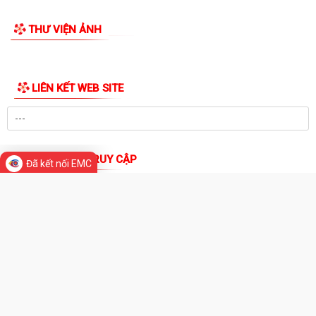
Về việc tuyển chọn thực tập sinh nam...
XÃ VIỆT KHÊ TỔ CHỨC HỘI NGHỊ TUYÊN TRUYỀN PHỔ BIẾN PHÁP
LUẬT VỀ TRẬT TỰ AN TOÀN GIAO THÔNG VÀ TRAO...
Thông báo số: 159/TB-TTPVHCC ngày 4/8/2026 của UBND xã Việt
Khê Niêm yết về việc Bãi bỏ một số...
THƯ VIỆN ẢNH
Kế hoạch số 105-KH-ĐU ngày 25/5/2026 của Đảng ủy xã Việt Khê về
việc tuyên truyền thực hiện Chỉ thị...
Hướng dẫn sử dụng Cổng dịch vụ công quốc gia và tài khoản VNeID khi
Đã kết nối EMC
thực hiện thủ tục hành chính
Thông báo số: 158/TB-TTPVHCC ngày 4/8/2026 của UBND xã Việt
Khê Niêm yết về việc Bãi bỏ một số...
Thông báo số: 2553/TB-UBND ngày 04/8/2026 của UBND xã Việt Khê
về việc tuyển chọn ứng viên điều...
Báo cáo số: 21/KT-UBND ngày 4/8/2026 của UBND xã Việt Khê về
Danh sách hộ kinh doanh, HTX đã đăng...