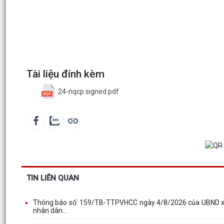
Tài liệu đính kèm
24-nqcp.signed.pdf
TIN LIÊN QUAN
Thông báo số: 159/TB-TTPVHCC ngày 4/8/2026 của UBND xã V
nhân dân...