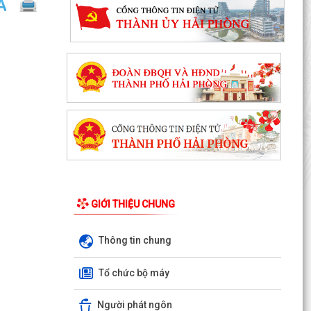
GIỚI THIỆU CHUNG
Thông tin chung
Thông báo số: 159/TB-TTPVHCC ngày
Tổ chức bộ máy
4/8/2026 của UBND xã Việt Khê Niêm yết về việc
Bãi bỏ một số...
Người phát ngôn