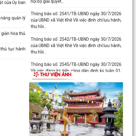
nội bộ giải quyết...
ật của Ủy ban
Thông báo số: 2541/TB-UBND ngày 30/7/2026
 năng quản lý
của UBND xã Việt Khê Về việc đình chỉ lưu hành,
thu hồi...
 giản hóa thủ
Thông báo số: 2542/TB-UBND ngày 30/7/2026
của UBND xã Việt Khê Về việc đình chỉ lưu hành,
 thủ tục hành
thu hồi...
Thông báo số: 2545/TB-UBND ngày 30/7/2026
Về việc đăng ký tiếp công dân định kỳ tuần 01,
THƯ VIỆN ẢNH
tháng...
Kế hoạch số: 238/KH-UBND ngày 28/7/2026
của UBND xã Việt Khê về việc Tăng cường thực
thi hiệu quả...
Kế hoạch: 241/KH-UBND ngày 28/7/2026 của
UBND xã Việt Khê về việc Triển khai thực hiện
một số hoạt...