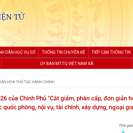
IỆN TỬ
NH DÂN HỌC VỤ SỐ
THÔNG TIN CHUYÊN ĐỀ
TIẾP CẬN THÔNG TIN
ỦY BAN MTTQ VIỆT NAM XÃ
GIẢN HÓA THỦ TỤC HÀNH CHÍNH
6 của Chính Phủ "Cắt giảm, phân cấp, đơn giản h
 quốc phòng, nội vụ, tài chính, xây dựng, ngoại gia