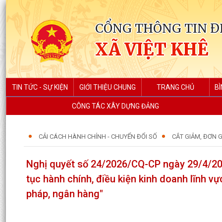
CỔNG THÔNG TIN Đ
XÃ VIỆT KHÊ
TIN TỨC - SỰ KIỆN
GIỚI THIỆU CHUNG
TRANG CHỦ
BÌ
CÔNG TÁC XÂY DỰNG ĐẢNG
CẢI CÁCH HÀNH CHÍNH - CHUYỂN ĐỔI SỐ
CẮT GIẢM, ĐƠN 
Nghị quyết số 24/2026/CQ-CP ngày 29/4/202
tục hành chính, điều kiện kinh doanh lĩnh vực
pháp, ngân hàng"