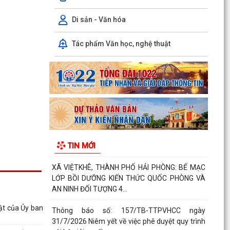
Thông báo số: 158/TB-TTPVHCC ngày
4/8/2026 của UBND xã Việt Khê Niêm yết về việc
Di sản - Văn hóa
Bãi bỏ một số...
Tác phẩm Văn học, nghệ thuật
BAN CHỈ HUY QUÂN SỰ XÃ VIỆT KHÊ TỔ CHỨC
HỘI NGHỊ CÔNG BỐ CÁC QUYẾT ĐỊNH MIỄN
NHIỆM, BỔ NHIỆM CÁN BỘ...
XÃ VIỆT KHÊ TỔ CHỨC LỄ CHÀO CỜ VÀ SINH
HOẠT DƯỚI CỜ THÁNG 8 NĂM 2026
Hội Nông dân xã Việt Khê phối hợp với Công ty
Cổ phần Tư Nông nghiệp và Xây dựng Hải
TIN MỚI
Phong tổ chức...
XÃ VIỆTKHÊ, THÀNH PHỐ HẢI PHÒNG: BẾ MẠC
LỚP BỒI DƯỠNG KIẾN THỨC QUỐC PHÒNG VÀ
AN NINH ĐỐI TƯỢNG 4...
ật của Ủy ban
Thông báo số: 157/TB-TTPVHCC ngày
31/7/2026 Niêm yết về việc phê duyệt quy trình