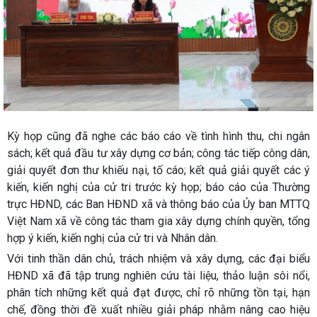
Kỳ họp cũng đã nghe các báo cáo về tình hình thu, chi ngân
sách; kết quả đầu tư xây dựng cơ bản; công tác tiếp công dân,
giải quyết đơn thư khiếu nại, tố cáo; kết quả giải quyết các ý
kiến, kiến nghị của cử tri trước kỳ họp; báo cáo của Thường
trực HĐND, các Ban HĐND xã và thông báo của Ủy ban MTTQ
Việt Nam xã về công tác tham gia xây dựng chính quyền, tổng
hợp ý kiến, kiến nghị của cử tri và Nhân dân.
Với tinh thần dân chủ, trách nhiệm và xây dựng, các đại biểu
HĐND xã đã tập trung nghiên cứu tài liệu, thảo luận sôi nổi,
phân tích những kết quả đạt được, chỉ rõ những tồn tại, hạn
chế, đồng thời đề xuất nhiều giải pháp nhằm nâng cao hiệu