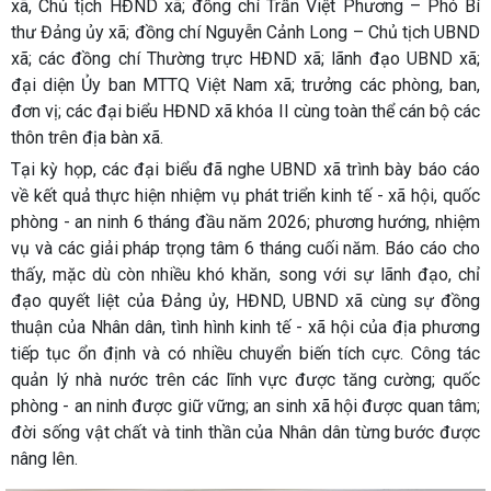
xã, Chủ tịch HĐND xã; đồng chí Trần Việt Phương – Phó Bí
thư Đảng ủy xã; đồng chí Nguyễn Cảnh Long – Chủ tịch UBND
xã; các đồng chí Thường trực HĐND xã; lãnh đạo UBND xã;
đại diện Ủy ban MTTQ Việt Nam xã; trưởng các phòng, ban,
đơn vị; các đại biểu HĐND xã khóa II cùng toàn thể cán bộ các
thôn trên địa bàn xã.
Tại kỳ họp, các đại biểu đã nghe UBND xã trình bày báo cáo
về kết quả thực hiện nhiệm vụ phát triển kinh tế - xã hội, quốc
phòng - an ninh 6 tháng đầu năm 2026; phương hướng, nhiệm
vụ và các giải pháp trọng tâm 6 tháng cuối năm. Báo cáo cho
thấy, mặc dù còn nhiều khó khăn, song với sự lãnh đạo, chỉ
đạo quyết liệt của Đảng ủy, HĐND, UBND xã cùng sự đồng
thuận của Nhân dân, tình hình kinh tế - xã hội của địa phương
tiếp tục ổn định và có nhiều chuyển biến tích cực. Công tác
quản lý nhà nước trên các lĩnh vực được tăng cường; quốc
phòng - an ninh được giữ vững; an sinh xã hội được quan tâm;
đời sống vật chất và tinh thần của Nhân dân từng bước được
nâng lên.