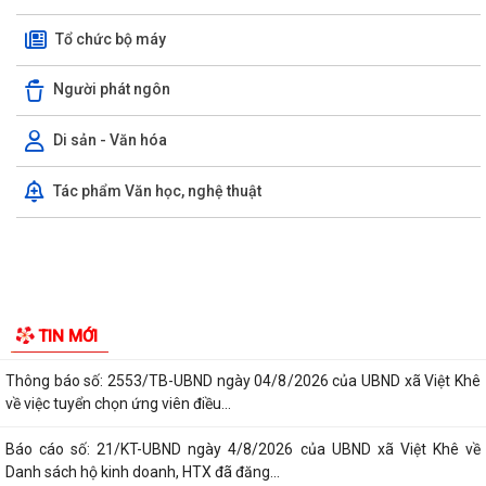
Tổ chức bộ máy
Ủy ban nhân dân xã Việt Khê: Tăng cường triển khai học tập trực tuyến
trên Nền tảng “Bình dân học...
Người phát ngôn
XÃ VIỆT KHÊ TỔ CHỨC HỘI NGHỊ TUYÊN TRUYỀN PHỔ BIẾN PHÁP
LUẬT VỀ TRẬT TỰ AN TOÀN GIAO THÔNG VÀ TRAO...
Di sản - Văn hóa
Thông báo số: 159/TB-TTPVHCC ngày 4/8/2026 của UBND xã Việt
Tác phẩm Văn học, nghệ thuật
Khê Niêm yết về việc Bãi bỏ một số...
Kế hoạch số 105-KH-ĐU ngày 25/5/2026 của Đảng ủy xã Việt Khê về
việc tuyên truyền thực hiện Chỉ thị...
Thông báo số: 158/TB-TTPVHCC ngày 4/8/2026 của UBND xã Việt
TIN MỚI
Khê Niêm yết về việc Bãi bỏ một số...
Thông báo số: 2553/TB-UBND ngày 04/8/2026 của UBND xã Việt Khê
về việc tuyển chọn ứng viên điều...
Báo cáo số: 21/KT-UBND ngày 4/8/2026 của UBND xã Việt Khê về
Danh sách hộ kinh doanh, HTX đã đăng...