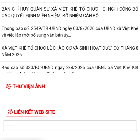
BAN CHỈ HUY QUÂN SỰ XÃ VIỆT KHÊ TỔ CHỨC HỘI NGHỊ CÔNG BỐ
CÁC QUYẾT ĐỊNH MIỄN NHIỆM, BỔ NHIỆM CÁN BỘ...
Thông báo số: 2549/TB-UBND ngày 03/8/2026 của UBND xã Việt Khê
về việc lập mới bổ sung văn bản ủy...
XÃ VIỆT KHÊ TỔ CHỨC LỄ CHÀO CỜ VÀ SINH HOẠT DƯỚI CỜ THÁNG 8
NĂM 2026
Báo cáo số 330/BC-UBND ngày 3/8/2026 của UBND xã Việt Khê Kết
quả thực hiện nội dung Thông báo số...
THƯ VIỆN ẢNH
Hội Nông dân xã Việt Khê phối hợp với Công ty Cổ phần Tư Nông
nghiệp và Xây dựng Hải Phong tổ chức...
XÃ VIỆTKHÊ, THÀNH PHỐ HẢI PHÒNG: BẾ MẠC LỚP BỒI DƯỠNG KIẾN
LIÊN KẾT WEB SITE
THỨC QUỐC PHÒNG VÀ AN NINH ĐỐI TƯỢNG 4...
Công văn số: 1925/UBND-VHXH ngày 31/7/2026 của UBND xã Việt
Khê về việc phối hợp triển khai tuyển...